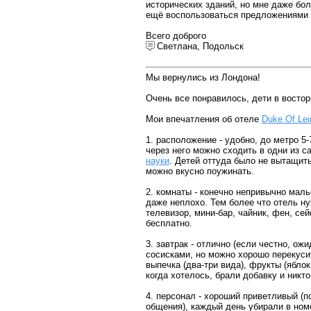
исторических зданий, но мне даже бо
ещё воспользоваться предложениями п
Всего доброго
Светлана, Подольск
Мы вернулись из Лондона!
Очень все понравилось, дети в востор
Мои впечатления об отеле
Duke Of Lei
1. расположение - удобно, до метро 5
через него можно сходить в одни из 
науки
. Детей оттуда было не вытащит
можно вкусно поужинать.
2. комнаты - конечно непривычно малье
даже неплохо. Тем более что отель ну
телевизор, мини-бар, чайник, фен, сей
бесплатно.
3. завтрак - отлично (если честно, ож
сосисками, но можно хорошо перекусит
выпечка (два-три вида), фрукты (яблок
когда хотелось, брали добавку и никто
4. персонал - хороший приветливый (п
общения), каждый день убирали в ном