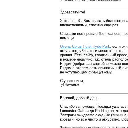
Здравствуйте!
Хотелось бы Вам сказать большое спа
впечатлениями, спасибо еще раз.
С визами все прошло без нюансов, про
помощи.
Отель Corus Hotel Hyde Park
, если ок
аккуратно, убирают и меняют постель 
уровня. Есть сейф, гладильный пресс,
в номере нешумно, т.к. отель располо
Рядом (добраться спокойно можно пешк
Рядом с отелем есть симпатичный лив
не уступающем французкому.
С уважением,
Наталья.
Евгений, добрый день.
Спасибо за помощь. Поездка удалась
Lancaster Gate и до Paddington, что 
Завтраки ожидаемо скудные (яичница, 
кровати, но всё чисто и аккуратно. Об
Забронированные театральные билеты п