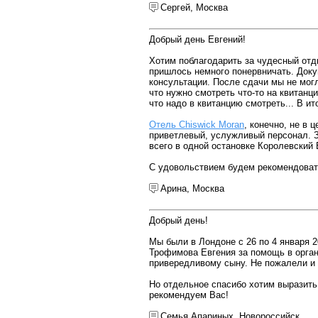
Сергей, Москва
Добрый день Евгений!
Хотим поблагодарить за чудесный отд
пришлось немного понервничать. Доку
консультации. После сдачи мы не могл
что нужно смотреть что-то на квитанции
что надо в квитанцию смотреть... В и
Отель Chiswick Moran
, конечно, не в
приветлевый, услужливый персонал. З
всего в одной остановке Королевский
С удовольствием будем рекомендоват
Арина, Москва
Добрый день!
Мы были в Лондоне с 26 по 4 января 
Трофимова Евгения за помощь в орган
привередливому сыну. Не пожалели и 
Но отдельное спасибо хотим выразить
рекомендуем Вас!
Семья Апариных, Новороссийск