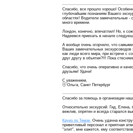
Спасибо, все прошло хорошо! Особен
глубочайшим познаниям Вашего экскур
областях! Водители замечательные - с
много времени.
Лондон, конечно, впечатлил! Но, к со
Надеемся приехать в начале следующ
А вообще очень огорчило, что самыми
Ваших замечательных экскурсоводов э
как люди всего мира, при встрече с с
друг другу в объятия?!!! Пока стесняе
Cпасибо, что очень оперативно и кач
друзьям! Удачи!
С уважением,
Ольга, Санкт Петербург
Спасибо за помощь в организации наш
Относительно экскурсий. Гид, Елена,
вежлив, опрятен и всегда старался вы
Круиз по Темзе.
Очень удачна констру
приветливый персонал и приятная атм
"элит", мне кажется, ему соответство