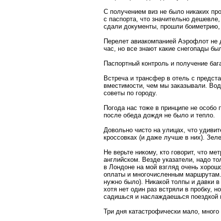
С получением виз не было никаких пр
с паспорта, что значительно дешевле,
сдали документы, прошли боиметрию, 
Перелет авиакомпанией Аэрофлот не д
час, но все знают какие снегопады бы
Паспортный контроль и получение бага
Встреча и трансфер в отель с предст
вместимости, чем мы заказывали. Вод
советы по городу.
Погода нас тоже в принципе не особо п
после обеда дождя не было и тепло.
Довольно чисто на улицах, что удиви
кроссовках (и даже лучше в них). Зеле
Не верьте никому, кто говорит, что м
английском. Везде указатели, надо то
в Лондоне на мой взгляд очень хорошо
оплаты и многочисленным маршрутам. М
нужно было). Никакой толпы и давки в
хотя нет один раз встряли в пробку, 
садишься и наслаждаешься поездкой по
Три дня катастрофически мало, много 