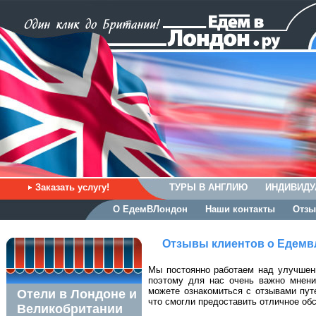
Заказать услугу!
ТУРЫ В АНГЛИЮ
ИНДИВИДУ
О ЕдемВЛондон
Наши контакты
Отзы
Отзывы клиентов о Едемв
Мы постоянно работаем над улучшени
поэтому для нас очень важно мнени
можете ознакомиться с отзывами пут
Отели в Лондоне и
что смогли предоставить отличное об
Великобритании