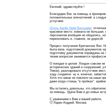
Евгений, здравствуйте !
Благодарю Вас за помощь в бронирова
положительных впечатлений. в следу
услугами.
Отель Apollo Hotel Bayswater
: отлично
красивое место. комната не большая, 
персоналом вообщем не общались, но 
переночевать и, главное, не дорогой.
Процесс получения Британских Виз. На
была виза. подготовкой документов з
подготовку документов оправданы на 1
твоим вопросом занимается професси
О поездке в целом: Лондон совсем не
исторических зданий и сооружений, ули
Темзе), разочаровало отсутствие мест
ходу сэндвичи. ну и, конечно, забасто
Хотя это никак не повляло на наши пре
даже когда стоишь "в пробках". крайн
Мы остались довольны, что обратилис
за помощь. Удачи Вам и до новых вст
С уважением к Вам и вашей работе,
Ларин Андрей, Москва