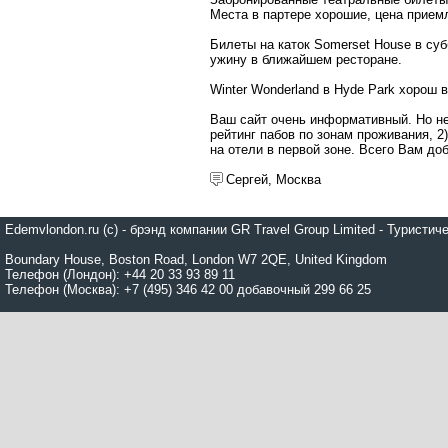
Места в партере хорошие, цена прием
Билеты на каток Somerset House в суб
ужину в ближайшем ресторане.
Winter Wonderland в Hyde Park хорош в
Ваш сайт очень информативный. Но не
рейтинг пабов по зонам проживания, 2
на отели в первой зоне. Всего Вам до
Сергей, Москва
Edemvlondon.ru (c) - брэнд компании GR Travel Group Limited - Турист
Boundary House, Boston Road, London W7 2QE, United Kingdom
Телефон (Лондон): +44 20 33 93 89 11
Телефон (Москва): +7 (495) 346 42 00 добавочный 299 66 25