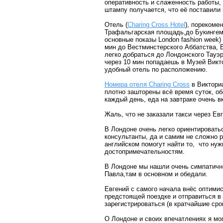
оперативность и слаженность работы, 
штампу получается, что её поставили
Отель (
Charing Cross Hotel
), порекоме
Трафальгарская площадь,до Букингемс
основные показы London fashion week)
мин до Вестминстерского Аббатства, Б
легко добраться до Лондонского Тауэр
через 10 мин попадаешь в Музей Викт
удобный отель по расположению.
Номера отеля Charing Cross
в Викториа
плотно зашторены всё время суток, об
каждый день, еда на завтраке очень в
Жаль, что не заказали такси через Ев
В Лондоне очень легко ориентироватьс
консультанты, да и самим не сложно 
английском помогут найти то, что нуж
достопримечательностям.
В Лондоне мы нашли очень симпатично
Павла,там в основном и обедали.
Евгений с самого начала внёс оптимис
предстоящей поездке и отправиться в 
зарегистрироваться (в кратчайшие сро
О Лондоне и своих впечатлениях я мо