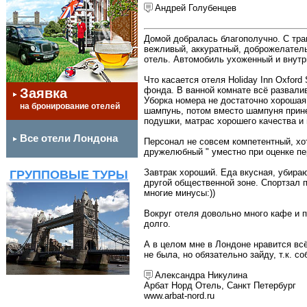
Андрей Голубенцев
Домой добралась благополучно. С тра
вежливый, аккуратный, доброжелательн
отель. Автомобиль ухоженный и внутр
Что касается отеля Holiday Inn Oxfor
фонда. В ванной комнате всё развалив
Заявка
Уборка номера не достаточно хорошая.
на бронирование отелей
шампунь, потом вместо шампуня прине
подушки, матрас хорошего качества и 
Все отели Лондона
Персонал не совсем компетентный, хо
дружелюбный " уместно при оценке пе
Завтрак хороший. Еда вкусная, убира
ГРУППОВЫЕ ТУРЫ
другой общественной зоне. Спортзал 
многие минусы:))
Вокруг отеля довольно много кафе и п
долго.
А в целом мне в Лондоне нравится вс
не была, но обязательно зайду, т.к. 
Александра Никулина
Арбат Норд Отель, Санкт Петербург
www.arbat-nord.ru