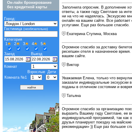
Он-лайн бронирование
без кредитной карты
Заполнила опросник. В дополнение хо
ответы, а также гиду Светлане за инт
ни на что не надеялась. Экскурсию мн
Город:
онлайн на вашем сайте. Все работает
услугами. Еще раз большое спасибо.
Гостиница
(необязательно)
Екатерина Ступина, Москва
Категория
1
2
3
4
5
Огромное спасибо за доставку билето
ресепшен отеля в назначенное время.
Заезд
Выезд
вашем сайте.
Виктор
Комнат
Взрослые
Дети
Комната №1
Уважаемая Елена, только что вернули
заказали индивидуальные экскурсии в
поданы в отличном состоянии и воврем
Татьяна
Огромное спасибо за организацию пое
выразить Вашему гиду Светлане, ее 
индивидуальной программой, так как 
друзья планируют поездку на майские
рекомендации» )) Еще раз большое с