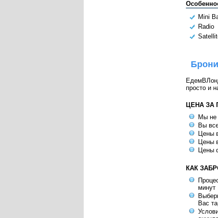
Особенно
Mini B
Radio
Satelli
Брони
ЕдемВЛондо
просто и н
ЦЕНА ЗА
Мы не
Вы все
Цены в
Цены в
Цены 
КАК ЗАБ
Процес
минут
Выбери
Вас т
Услов