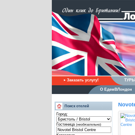
Заказать услугу!
ТУРЫ
О ЕдемВЛондон
Novote
Поиск отелей
Город:
Гостиница
(необязательно)