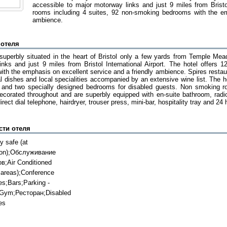
accessible to major motorway links and just 9 miles from Bristol
rooms including 4 suites, 92 non-smoking bedrooms with the em
ambience.
 отеля
superbly situated in the heart of Bristol only a few yards from Temple Mead
inks and just 9 miles from Bristol International Airport. The hotel offers 
th the emphasis on excellent service and a friendly ambience. Spires restau
al dishes and local specialities accompanied by an extensive wine list. The 
s and two specially designed bedrooms for disabled guests. Non smoking ro
decorated throughout and are superbly equipped with en-suite bathroom, radio,
irect dial telephone, hairdryer, trouser press, mini-bar, hospitality tray and 24
сти отеля
y safe (at
ion);Обслуживание
в;Air Conditioned
c areas);Conference
ies;Bars;Parking -
;Gym;Ресторан;Disabled
ies