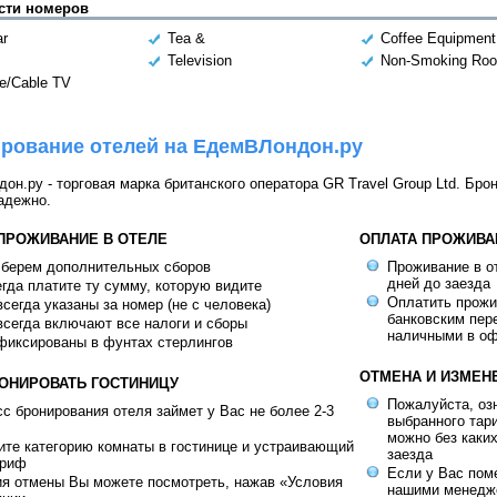
сти номеров
ar
Tea &
Coffee Equipment
Television
Non-Smoking Ro
te/Cable TV
рование отелей на ЕдемВЛондон.ру
н.ру - торговая марка британского оператора GR Travel Group Ltd. Бро
адежно.
 ПРОЖИВАНИЕ В ОТЕЛЕ
ОПЛАТА ПРОЖИВА
 берем дополнительных сборов
Проживание в от
дней до заезда
гда платите ту сумму, которую видите
Оплатить прож
сегда указаны за номер (не с человека)
банковским пер
сегда включают все налоги и сборы
наличными в оф
фиксированы в фунтах стерлингов
ОТМЕНА И ИЗМЕН
РОНИРОВАТЬ ГОСТИНИЦУ
Пожалуйста, оз
с бронирования отеля займет у Вас не более 2-3
выбранного тар
можно без каки
те категорию комнаты в гостинице и устраивающий
заезда
ариф
Если у Вас пом
ия отмены Вы можете посмотреть, нажав «Условия
нашими менедж