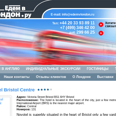
E-mail:
info@edemvlondon.ru
+44 20 33 93 89 11
Хотите
Тел:
связал
+7 (499) 346 42 00
299 66 25
доб.
 В АНГЛИЮ
ИНДИВИДУАЛЬНЫЕ ЭКСКУРСИИ
ГОСТИНИЦЫ
Наши контакты
Отзывы клиентов
О Лондоне
Выставки
l Bristol Centre
Адрес:
Victoria Street Bristol BS1 6HY Bristol
Расположение:
The hotel is located in the heart of the city, just a few me
International Airport (BRS) is the nearest major airport.
Район:
Central
Номеров:
131
Novotel is superbly situated in the heart of Bristol only a few ya