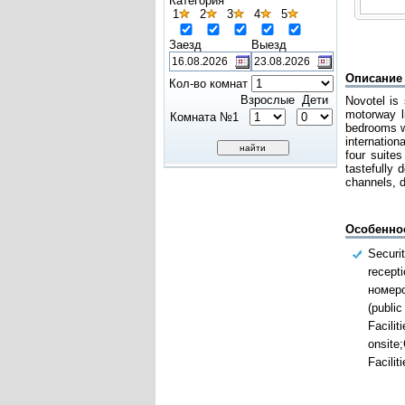
Категория
1
2
3
4
5
Заезд
Выезд
Описание
Кол-во комнат
Взрослые
Дети
Novotel is 
motorway l
Комната №1
bedrooms wi
internation
four suite
tastefully 
channels, d
Особенно
Securit
recept
номеро
(publi
Facilit
onsite
Facilit