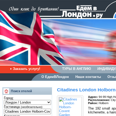
Заказать услугу!
ТУРЫ В АНГЛИЮ
ИНДИВИДУ
О ЕдемВЛондон
Наши контакты
Отзы
Citadines London Holborn
Поиск отелей
Адрес:
94-99 High Ho
Город:
Расположение:
City
Район:
Holborn
Гостиница
(необязательно)
The 192 small apa
kitchenette, a hair