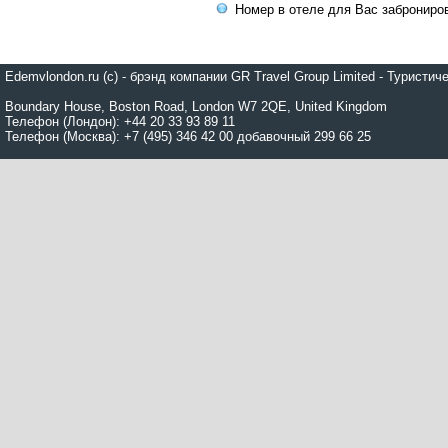
Номер в отеле для Вас заброниро
Edemvlondon.ru (c) - брэнд компании GR Travel Group Limited - Турист
Boundary House, Boston Road, London W7 2QE, United Kingdom
Телефон (Лондон): +44 20 33 93 89 11
Телефон (Москва): +7 (495) 346 42 00 добавочный 299 66 25