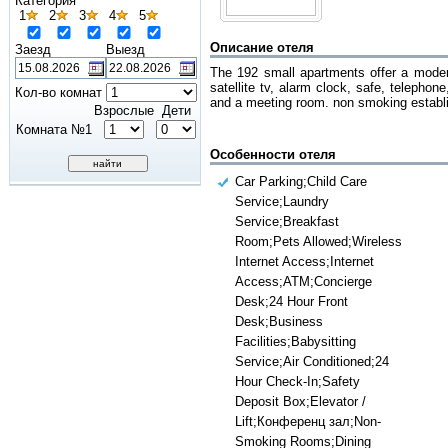
Категория
1
2
3
4
5
Описание отеля
Заезд
Выезд
The 192 small apartments offer a modern
satellite tv, alarm clock, safe, telephone
Кол-во комнат
and a meeting room. non smoking establ
Взрослые
Дети
Комната №1
Особенности отеля
Car Parking;Child Care
Service;Laundry
Service;Breakfast
Room;Pets Allowed;Wireless
Internet Access;Internet
Access;ATM;Concierge
Desk;24 Hour Front
Desk;Business
Facilities;Babysitting
Service;Air Conditioned;24
Hour Check-In;Safety
Deposit Box;Elevator /
Lift;Конференц зал;Non-
Smoking Rooms;Dining