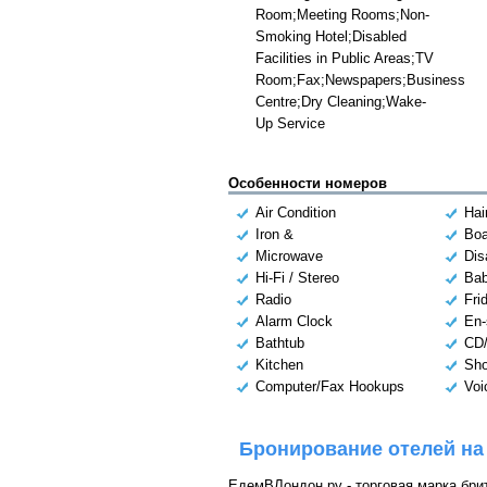
Room;Meeting Rooms;Non-
Smoking Hotel;Disabled
Facilities in Public Areas;TV
Room;Fax;Newspapers;Business
Centre;Dry Cleaning;Wake-
Up Service
Особенности номеров
Air Condition
Hai
Iron &
Boa
Microwave
Dis
Hi-Fi / Stereo
Bab
Radio
Fri
Alarm Clock
En-
Bathtub
CD/
Kitchen
Sh
Computer/Fax Hookups
Voi
Бронирование отелей на
ЕдемВЛондон.ру - торговая марка брит