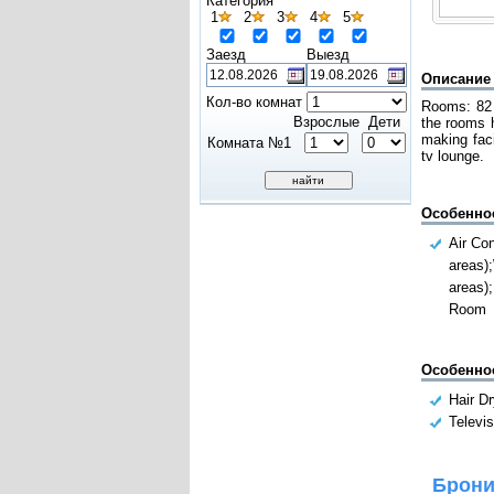
Категория
1
2
3
4
5
Заезд
Выезд
Описание
Кол-во комнат
Rooms: 82 e
Взрослые
Дети
the rooms 
making faci
Комната №1
tv lounge.
Особенно
Air Con
areas);
areas)
Room
Особенно
Hair Dr
Televis
Брони