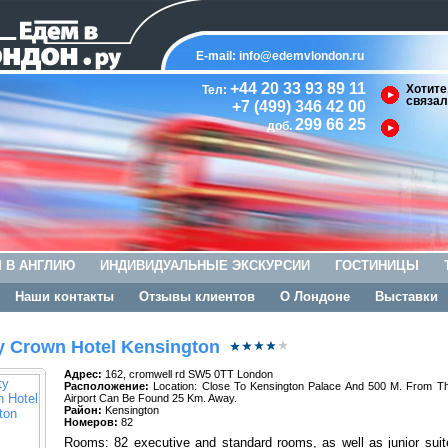
E-mail:
info@edemvlondon.ru
+44 20 33 93 89 11
Хотите
Тел:
связал
+7 (499) 346 42 00
299 66 25
доб.
 В АНГЛИЮ
ИНДИВИДУАЛЬНЫЕ ЭКСКУРСИИ
ГОСТИНИЦЫ
Наши контакты
Отзывы клиентов
О Лондоне
Выставки
y Crown Hotel Kensington
Адрес:
162, cromwell rd SW5 0TT London
Расположение:
Location: Close To Kensington Palace And 500 M. From T
Airport Can Be Found 25 Km. Away.
Район:
Kensington
Номеров:
82
Rooms: 82 executive and standard rooms, as well as junior suite