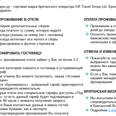
н.ру - торговая марка британского оператора GR Travel Group Ltd. Бро
адежно.
 ПРОЖИВАНИЕ В ОТЕЛЕ
ОПЛАТА ПРОЖИВА
 берем дополнительных сборов
Проживание в от
дней до заезда
гда платите ту сумму, которую видите
Оплатить прож
сегда указаны за номер (не с человека)
банковским пер
сегда включают все налоги и сборы
наличными в оф
фиксированы в фунтах стерлингов
ОТМЕНА И ИЗМЕН
РОНИРОВАТЬ ГОСТИНИЦУ
Пожалуйста, оз
с бронирования отеля займет у Вас не более 2-3
выбранного тар
можно без каки
те категорию комнаты в гостинице и устраивающий
заезда
ариф
Если у Вас пом
ия отмены Вы можете посмотреть, нажав «Условия
нашими менедж
яции»
бронирования
е «Бронировать» - выбранный тариф гарантируется
тверждается моментально
БРИТАНСКАЯ ВИЗ
орые отели или специальные тарифы доступны «Под
», то есть данный тариф будет подтвержден в
Мы высылаем в
е 48 часов с момента получения запроса
сопроводительн
е Ваши контактные данные и имена гостей
в Британский В
кими буквами, как в паспорте
Подробнее
о ви
 подтверждения бронирования Вы получите