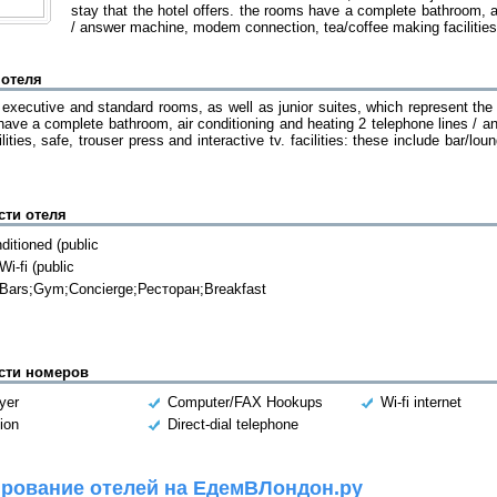
stay that the hotel offers. the rooms have a complete bathroom, ai
/ answer machine, modem connection, tea/coffee making facilities, 
 отеля
xecutive and standard rooms, as well as junior suites, which represent the di
have a complete bathroom, air conditioning and heating 2 telephone lines / 
lities, safe, trouser press and interactive tv. facilities: these include bar/l
сти отеля
ditioned (public
Wi-fi (public
;Bars;Gym;Concierge;Ресторан;Breakfast
сти номеров
yer
Computer/FAX Hookups
Wi-fi internet
ion
Direct-dial telephone
рование отелей на ЕдемВЛондон.ру