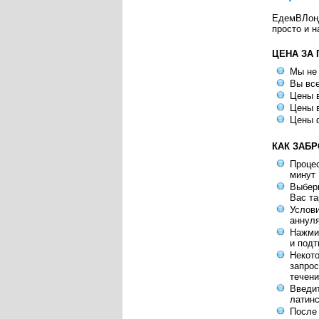
ЕдемВЛондо
просто и н
ЦЕНА ЗА
Мы не
Вы все
Цены в
Цены в
Цены 
КАК ЗАБ
Процес
минут
Выбери
Вас т
Услов
аннул
Нажмит
и под
Некот
запрос
течени
Введит
латинс
После