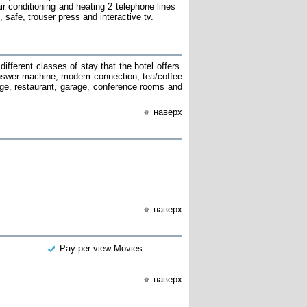
r conditioning and heating 2 telephone lines
safe, trouser press and interactive tv.
fferent classes of stay that the hotel offers.
answer machine, modem connection, tea/coffee
ounge, restaurant, garage, conference rooms and
наверх
наверх
Pay-per-view Movies
наверх