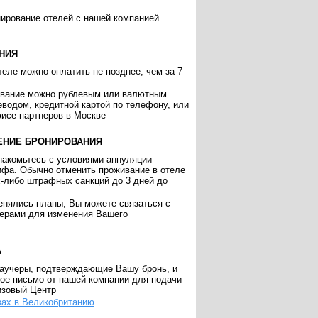
нирование отелей с нашей компанией
НИЯ
еле можно оплатить не позднее, чем за 7
ивание можно рублевым или валютным
еводом, кредитной картой по телефону, или
исе партнеров в Москве
ЕНИЕ БРОНИРОВАНИЯ
накомьтесь с условиями аннуляции
ифа. Обычно отменить проживание в отеле
х-либо штрафных санкций до 3 дней до
енялись планы, Вы можете связаться с
ерами для изменения Вашего
А
аучеры, подтверждающие Вашу бронь, и
ое письмо от нашей компании для подачи
изовый Центр
зах в Великобританию