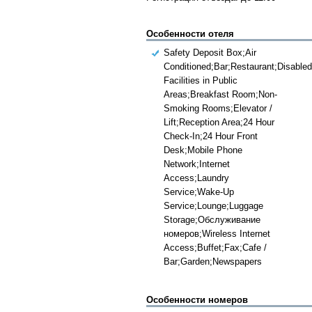
Особенности отеля
Safety Deposit Box;Air
Conditioned;Bar;Restaurant;Disabled
Facilities in Public
Areas;Breakfast Room;Non-
Smoking Rooms;Elevator /
Lift;Reception Area;24 Hour
Check-In;24 Hour Front
Desk;Mobile Phone
Network;Internet
Access;Laundry
Service;Wake-Up
Service;Lounge;Luggage
Storage;Обслуживание
номеров;Wireless Internet
Access;Buffet;Fax;Cafe /
Bar;Garden;Newspapers
Особенности номеров