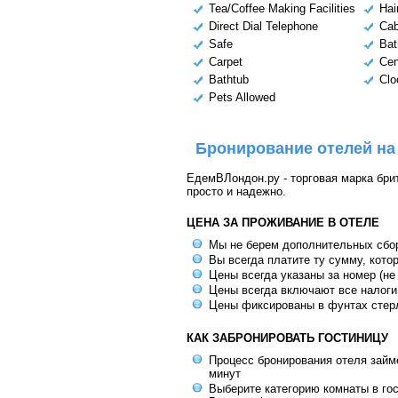
Tea/Coffee Making Facilities
Hai
Direct Dial Telephone
Cab
Safe
Bat
Carpet
Cen
Bathtub
Clo
Pets Allowed
Бронирование отелей на
ЕдемВЛондон.ру - торговая марка брит
просто и надежно.
ЦЕНА ЗА ПРОЖИВАНИЕ В ОТЕЛЕ
Мы не берем дополнительных сбо
Вы всегда платите ту сумму, кото
Цены всегда указаны за номер (не
Цены всегда включают все налоги
Цены фиксированы в фунтах стер
КАК ЗАБРОНИРОВАТЬ ГОСТИНИЦУ
Процесс бронирования отеля займе
минут
Выберите категорию комнаты в го