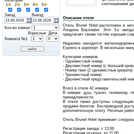
Категория
соотношением цен
1
2
3
4
5
Заезд
Выезд
Описание отеля
Отель Brunel Hotel расположен в нес
Кол-во комнат
Лондона Bayswater. Этот 3-х звез
Взрослые
Дети
предлагает своим гостям хорошие сов
Комната №1
Недалеко находится железнодорожны
Express в аэропорт. В нескольких мин
Категории номеров:
- Одноместный номер
- Двухместный номер (с большой кров
- Номер твин (2 одноместные кровати)
- Трехместный номер
- Двухместный представительский но
Всего в отеле 42 номера.
В номере: душ, туалет, телевизор, т
принадлежности.
В отеле также доступны следующие 
продаже билетов. Беспроводной досту
дополнительную плату. Ресепшн работ
Отель Brunel Hotel принимает следующи
Регистрация заезда: с 13:00
Регистрация отъезда: до 11:00