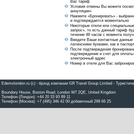
Вас тариф
Условия отмены Вы можете посмот
аннуляции»
Нажмите «Бронировать» - выбранн
и подтверждается моментально
Некоторые отели или специальны
запрос», то есть данный тариф бу
течение 48 часов с момента получ
Введите Ваши контактные данные 
латинскими буквами, как в паспор
После подтверждения бронирован
подтверждение и счет для оплаты
электронный адрес
Номер в отеле для Вас заброниро
Edemvlondon.ru (c) - брэнд компании GR Travel Group Limited - Турист
Boundary House, Boston Road, London W7 2QE, United Kingdom
Телефон (Лондон): +44 20 33 93 89 11
Телефон (Москва): +7 (495) 346 42 00 добавочный 299 66 25