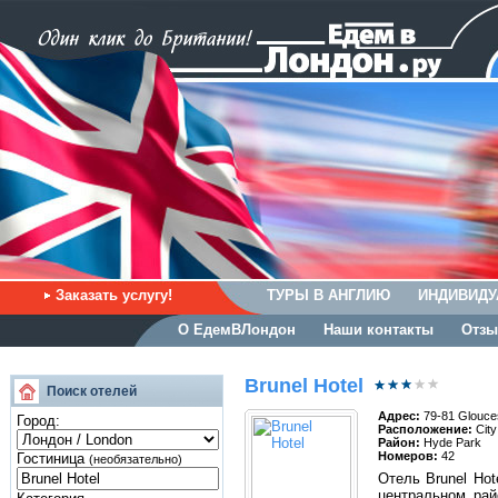
Заказать услугу!
ТУРЫ В АНГЛИЮ
ИНДИВИДУ
О ЕдемВЛондон
Наши контакты
Отзы
Brunel Hotel
Поиск отелей
Адрес:
79-81 Glouce
Город:
Расположение:
City
Район:
Hyde Park
Номеров:
42
Гостиница
(необязательно)
Отель Brunel Hot
центральном рай