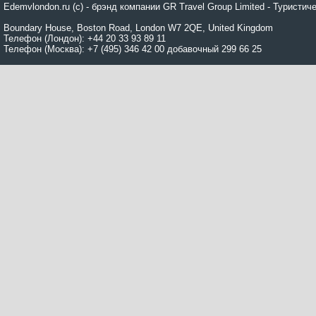
Edemvlondon.ru (c) - брэнд компании GR Travel Group Limited - Турист
Boundary House, Boston Road, London W7 2QE, United Kingdom
Телефон (Лондон): +44 20 33 93 89 11
Телефон (Москва): +7 (495) 346 42 00 добавочный 299 66 25