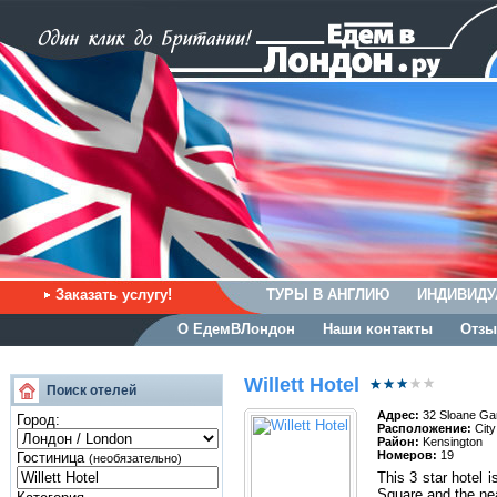
Заказать услугу!
ТУРЫ В АНГЛИЮ
ИНДИВИДУ
О ЕдемВЛондон
Наши контакты
Отзы
Willett Hotel
Поиск отелей
Адрес:
32 Sloane Ga
Город:
Расположение:
City
Район:
Kensington
Номеров:
19
Гостиница
(необязательно)
This 3 star hotel 
Square and the nea