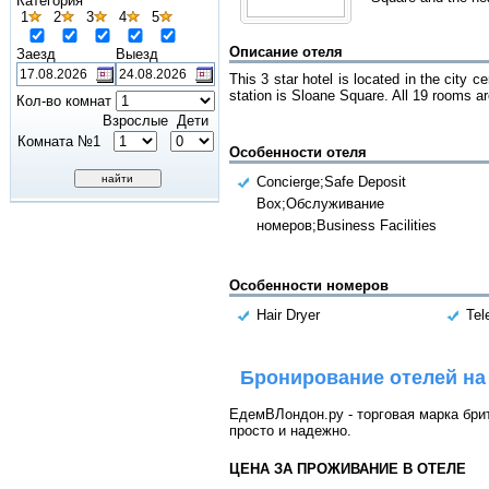
Категория
1
2
3
4
5
Описание отеля
Заезд
Выезд
This 3 star hotel is located in the city 
station is Sloane Square. All 19 rooms a
Кол-во комнат
Взрослые
Дети
Комната №1
Особенности отеля
Concierge;Safe Deposit
Box;Обслуживание
номеров;Business Facilities
Особенности номеров
Hair Dryer
Tel
Бронирование отелей на
ЕдемВЛондон.ру - торговая марка брит
просто и надежно.
ЦЕНА ЗА ПРОЖИВАНИЕ В ОТЕЛЕ