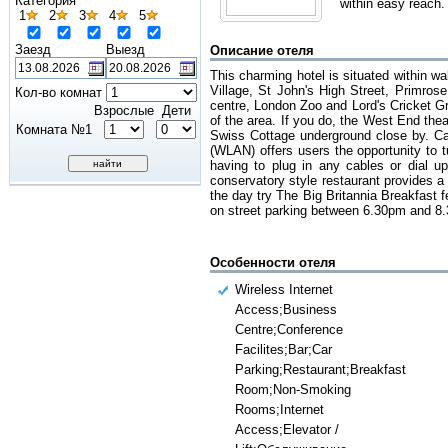
Категория
within easy reach.
1
2
3
4
5
Заезд
Выезд
Описание отеля
This charming hotel is situated within w
Village, St John's High Street, Primros
Кол-во комнат
centre, London Zoo and Lord's Cricket G
Взрослые
Дети
of the area. If you do, the West End the
Комната №1
Swiss Cottage underground close by. Cat
(WLAN) offers users the opportunity to t
having to plug in any cables or dial u
conservatory style restaurant provides a 
the day try The Big Britannia Breakfast f
on street parking between 6.30pm and 8.
Особенности отеля
Wireless Internet
Access;Business
Centre;Conference
Facilites;Bar;Car
Parking;Restaurant;Breakfast
Room;Non-Smoking
Rooms;Internet
Access;Elevator /