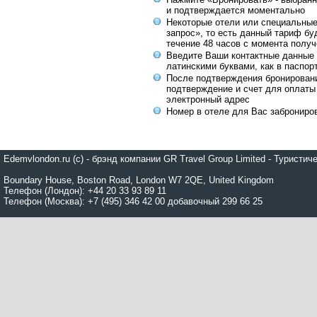
и подтверждается моментально
Некоторые отели или специальны
запрос», то есть данный тариф бу
течение 48 часов с момента получ
Введите Ваши контактные данные 
латинскими буквами, как в паспор
После подтверждения бронирован
подтверждение и счет для оплаты
электронный адрес
Номер в отеле для Вас заброниро
Edemvlondon.ru (c) - брэнд компании GR Travel Group Limited - Турист
Boundary House, Boston Road, London W7 2QE, United Kingdom
Телефон (Лондон): +44 20 33 93 89 11
Телефон (Москва): +7 (495) 346 42 00 добавочный 299 66 25