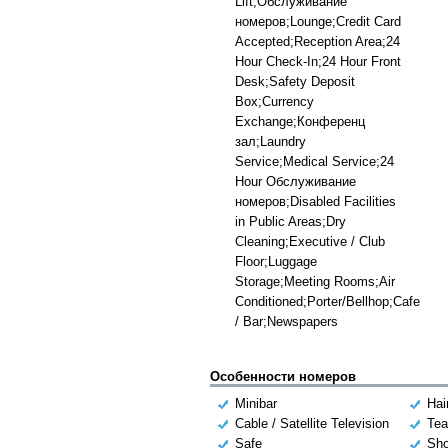
Lift;Обслуживание
номеров;Lounge;Credit Card
Accepted;Reception Area;24
Hour Check-In;24 Hour Front
Desk;Safety Deposit
Box;Currency
Exchange;Конференц
зал;Laundry
Service;Medical Service;24
Hour Обслуживание
номеров;Disabled Facilities
in Public Areas;Dry
Cleaning;Executive / Club
Floor;Luggage
Storage;Meeting Rooms;Air
Conditioned;Porter/Bellhop;Cafe
/ Bar;Newspapers
Особенности номеров
Minibar
Hai
Cable / Satellite Television
Tea
Safe
Sh