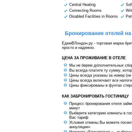
Central Heating
Sof
Connecting Rooms
Wri
Disabled Facilities in Rooms
Pet
Бронирование отелей на
ЕдемВЛондон.ру - торговая марка брит
просто и надежно.
ЦЕНА ЗА ПРОЖИВАНИЕ В ОТЕЛЕ
Мы не берем дополнительных сбо
Вы всегда платите ту сумму, кото
Цены всегда указаны за номер (не
Цены всегда включают все налоги
Цены фиксированы в фунтах стер
КАК ЗАБРОНИРОВАТЬ ГОСТИНИЦУ
Процесс бронирования отеля займе
минут
Выберите категорию комнаты в го
Вас тариф
Условия отмены Вы можете посмот
аннуляции»
Нажмите «Бронировать» - выбранн