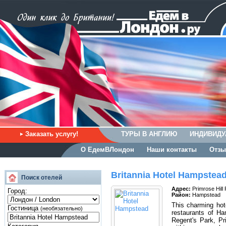
Заказать услугу!
ТУРЫ В АНГЛИЮ
ИНДИВИДУ
О ЕдемВЛондон
Наши контакты
Отзы
Britannia Hotel Hampstea
Поиск отелей
Адрес:
Primrose Hil
Город:
Район:
Hampstead
This charming hote
Гостиница
(необязательно)
restaurants of Ha
Regent's Park, Pr