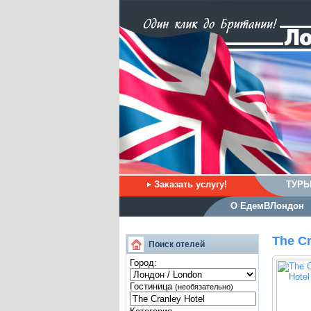
Заказать услугу!
ТУРЫ
О ЕдемВЛондон
The Cr
Поиск отелей
Город:
Гостиница
(необязательно)