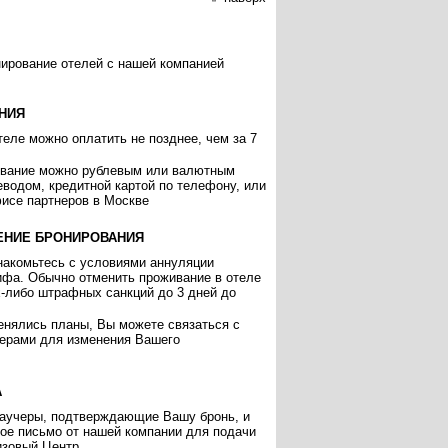
нирование отелей с нашей компанией
НИЯ
еле можно оплатить не позднее, чем за 7
ивание можно рублевым или валютным
еводом, кредитной картой по телефону, или
исе партнеров в Москве
ЕНИЕ БРОНИРОВАНИЯ
накомьтесь с условиями аннуляции
ифа. Обычно отменить проживание в отеле
х-либо штрафных санкций до 3 дней до
енялись планы, Вы можете связаться с
ерами для изменения Вашего
А
аучеры, подтверждающие Вашу бронь, и
ое письмо от нашей компании для подачи
изовый Центр