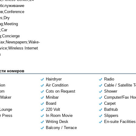
Обслуживание
в;Conference
es;Dry
ng;Meeting
;Car
g;Concierge
Fax;Newspapers;Wake-
vice;Wireless Internet
s
сти номеров
Hairdryer
Radio
ion
Air Condition
Cable / Satellite T
oom
Cots on Request
Shower
 Maker
Minibar
Computer/Fax Ho
Board
Carpet
 Lounge
220 Volt
Bathtub
r Press
In Room Movie
Slippers
Writing Desk
En-suite Facilities
Balcony / Terrace