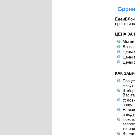
Брони
ЕдемВЛондо
просто и н
ЦЕНА ЗА
Мы не
Вы все
Цены в
Цены в
Цены 
КАК ЗАБ
Процес
минут
Выбери
Вас т
Услов
аннул
Нажмит
и под
Некот
запрос
течени
Введит