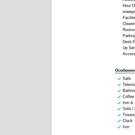
Hour 
номеро
Facilit
Cleani
Rooms
Parkin
Desk;
Up Ser
Acces
Особенно
Safe
Televis
Bathr
Coffee
Iron &
Sofa /
Trouse
Clock
Iron