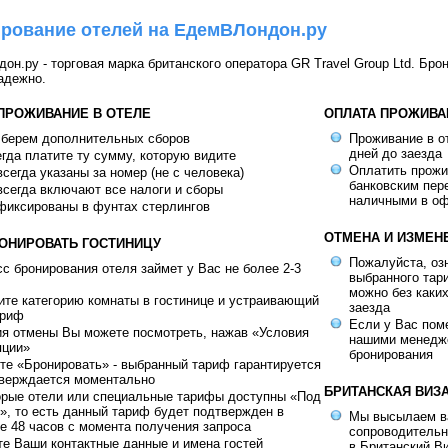
рование отелей на ЕдемВЛондон.ру
н.ру - торговая марка британского оператора GR Travel Group Ltd. Бро
адежно.
 ПРОЖИВАНИЕ В ОТЕЛЕ
ОПЛАТА ПРОЖИВА
 берем дополнительных сборов
Проживание в от
дней до заезда
гда платите ту сумму, которую видите
Оплатить прож
сегда указаны за номер (не с человека)
банковским пер
сегда включают все налоги и сборы
наличными в оф
фиксированы в фунтах стерлингов
ОТМЕНА И ИЗМЕН
РОНИРОВАТЬ ГОСТИНИЦУ
Пожалуйста, оз
с бронирования отеля займет у Вас не более 2-3
выбранного тар
можно без каки
те категорию комнаты в гостинице и устраивающий
заезда
ариф
Если у Вас пом
ия отмены Вы можете посмотреть, нажав «Условия
нашими менедж
яции»
бронирования
е «Бронировать» - выбранный тариф гарантируется
тверждается моментально
БРИТАНСКАЯ ВИЗ
орые отели или специальные тарифы доступны «Под
», то есть данный тариф будет подтвержден в
Мы высылаем в
е 48 часов с момента получения запроса
сопроводительн
е Ваши контактные данные и имена гостей
в Британский В