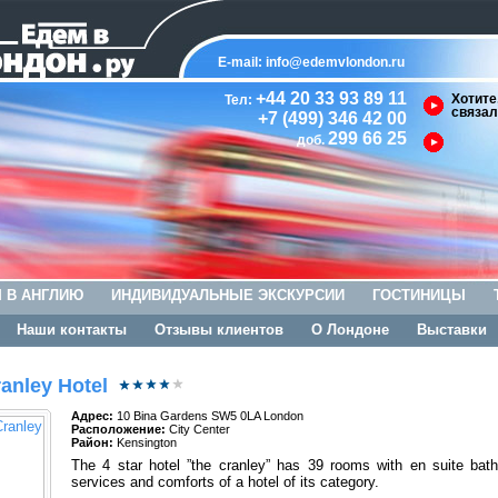
E-mail:
info@edemvlondon.ru
+44 20 33 93 89 11
Хотите
Тел:
связал
+7 (499) 346 42 00
299 66 25
доб.
 В АНГЛИЮ
ИНДИВИДУАЛЬНЫЕ ЭКСКУРСИИ
ГОСТИНИЦЫ
Наши контакты
Отзывы клиентов
О Лондоне
Выставки
anley Hotel
Адрес:
10 Bina Gardens SW5 0LA London
Расположение:
City Center
Район:
Kensington
The 4 star hotel ”the cranley” has 39 rooms with en suite bathroo
services and comforts of a hotel of its category.