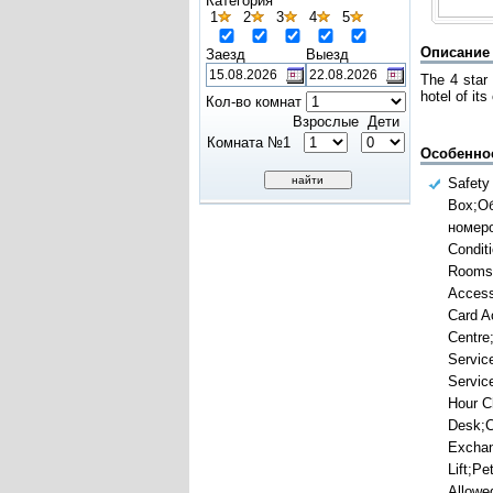
Категория
1
2
3
4
5
Описание
Заезд
Выезд
The 4 star 
hotel of its
Кол-во комнат
Взрослые
Дети
Комната №1
Особенно
Safety
Box;О
номеро
Condit
Rooms;
Access
Card A
Centre
Servic
Servic
Hour C
Desk;C
Exchan
Lift;Pe
Allowe