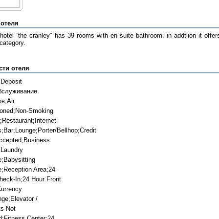
 отеля
hotel ”the cranley” has 39 rooms with en suite bathroom. in addtiion it offers
 category.
сти отеля
 Deposit
бслуживание
в;Air
ioned;Non-Smoking
Restaurant;Internet
;Bar;Lounge;Porter/Bellhop;Credit
ccepted;Business
;Laundry
e;Babysitting
e;Reception Area;24
heck-In;24 Hour Front
urrency
ge;Elevator /
ts Not
d;Fitness Center;24