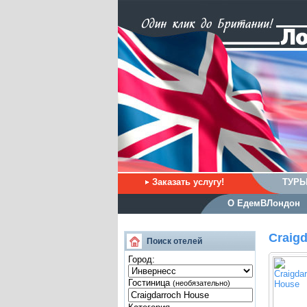
Заказать услугу!
ТУРЫ
О ЕдемВЛондон
Craig
Поиск отелей
Город:
Гостиница
(необязательно)