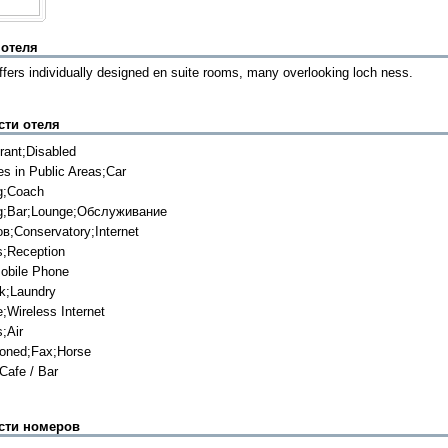
 отеля
ffers individually designed en suite rooms, many overlooking loch ness.
сти отеля
rant;Disabled
ies in Public Areas;Car
g;Coach
g;Bar;Lounge;Обслуживание
в;Conservatory;Internet
;Reception
obile Phone
k;Laundry
;Wireless Internet
;Air
ioned;Fax;Horse
Cafe / Bar
сти номеров