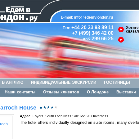
E-mail:
info@edemvlondon.ru
+44 20 33 93 89 11
Хотите
Тел:
связал
+7 (499) 346 42 00
299 66 25
доб.
 В АНГЛИЮ
ИНДИВИДУАЛЬНЫЕ ЭКСКУРСИИ
ГОСТИНИЦЫ
Наши контакты
Отзывы клиентов
О Лондоне
Выставки
darroch House
Адрес:
Foyers, South Loch Ness Side IV2 6XU Inverness
The hotel offers individually designed en suite rooms, many overl