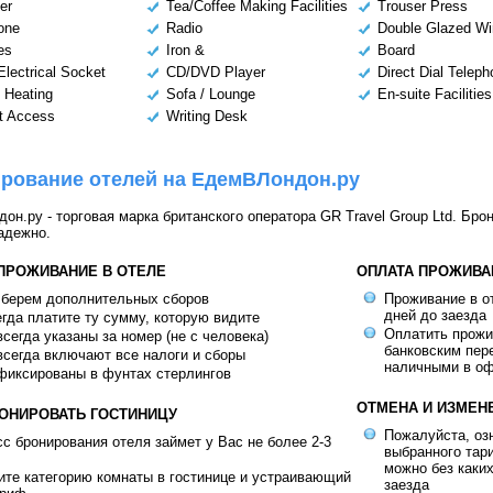
er
Tea/Coffee Making Facilities
Trouser Press
one
Radio
Double Glazed W
ies
Iron &
Board
Electrical Socket
CD/DVD Player
Direct Dial Telep
l Heating
Sofa / Lounge
En-suite Facilities
et Access
Writing Desk
рование отелей на ЕдемВЛондон.ру
н.ру - торговая марка британского оператора GR Travel Group Ltd. Бро
адежно.
 ПРОЖИВАНИЕ В ОТЕЛЕ
ОПЛАТА ПРОЖИВА
 берем дополнительных сборов
Проживание в от
дней до заезда
гда платите ту сумму, которую видите
Оплатить прож
сегда указаны за номер (не с человека)
банковским пер
сегда включают все налоги и сборы
наличными в оф
фиксированы в фунтах стерлингов
ОТМЕНА И ИЗМЕН
РОНИРОВАТЬ ГОСТИНИЦУ
Пожалуйста, оз
с бронирования отеля займет у Вас не более 2-3
выбранного тар
можно без каки
те категорию комнаты в гостинице и устраивающий
заезда