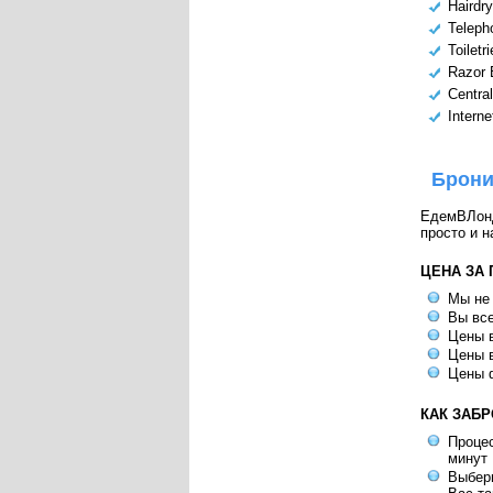
Hairdry
Teleph
Toiletr
Razor 
Centra
Intern
Брони
ЕдемВЛондо
просто и н
ЦЕНА ЗА
Мы не
Вы все
Цены в
Цены в
Цены 
КАК ЗАБ
Процес
минут
Выбери