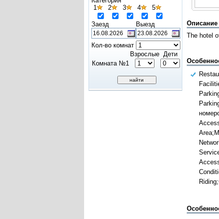
Категория
1
2
3
4
5
Описание
Заезд
Выезд
The hotel o
Кол-во комнат
Взрослые
Дети
Особенно
Комната №1
Restau
Facilit
Parkin
Parkin
номеро
Access
Area;M
Networ
Service
Access
Condit
Riding;
Особенно