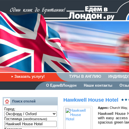
Заказать услугу!
ТУРЫ В АНГЛИЮ
ИНДИВИДУ
О ЕдемВЛондон
Наши контакты
Отзы
Hawkwell House Hotel
Поиск отелей
Адрес:
Church Way, I
Город:
Hawkwell House Hot
with easy access 
Гостиница
(необязательно)
spacious green la