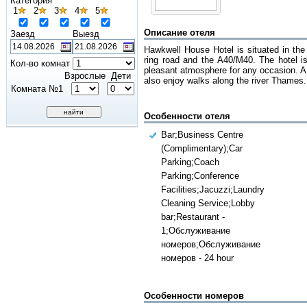
Категория
1
2
3
4
5
Описание отеля
Заезд
Выезд
Hawkwell House Hotel is situated in the t
ring road and the A40/M40. The hotel i
Кол-во комнат
pleasant atmosphere for any occasion. A 
Взрослые
Дети
also enjoy walks along the river Thames. 
Комната №1
Особенности отеля
Bar;Business Centre
(Complimentary);Car
Parking;Coach
Parking;Conference
Facilities;Jacuzzi;Laundry
Cleaning Service;Lobby
bar;Restaurant -
1;Обслуживание
номеров;Обслуживание
номеров - 24 hour
Особенности номеров