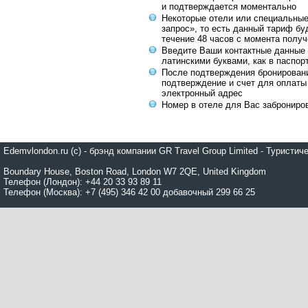
и подтверждается моментально
Некоторые отели или специальны
запрос», то есть данный тариф бу
течение 48 часов с момента получ
Введите Ваши контактные данные 
латинскими буквами, как в паспор
После подтверждения бронирован
подтверждение и счет для оплаты
электронный адрес
Номер в отеле для Вас заброниро
Edemvlondon.ru (c) - брэнд компании GR Travel Group Limited - Турист
Boundary House, Boston Road, London W7 2QE, United Kingdom
Телефон (Лондон): +44 20 33 93 89 11
Телефон (Москва): +7 (495) 346 42 00 добавочный 299 66 25