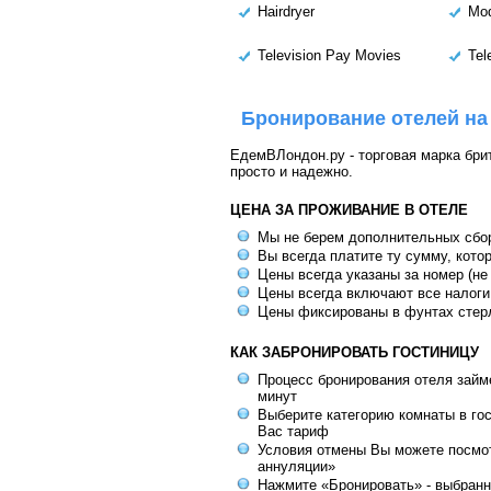
Hairdryer
Mod
Television Pay Movies
Tel
Бронирование отелей на
ЕдемВЛондон.ру - торговая марка брит
просто и надежно.
ЦЕНА ЗА ПРОЖИВАНИЕ В ОТЕЛЕ
Мы не берем дополнительных сбо
Вы всегда платите ту сумму, кото
Цены всегда указаны за номер (не
Цены всегда включают все налоги
Цены фиксированы в фунтах стер
КАК ЗАБРОНИРОВАТЬ ГОСТИНИЦУ
Процесс бронирования отеля займе
минут
Выберите категорию комнаты в го
Вас тариф
Условия отмены Вы можете посмот
аннуляции»
Нажмите «Бронировать» - выбранн