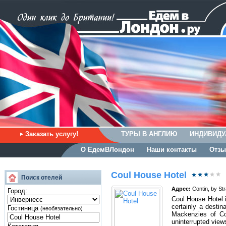
Заказать услугу!
ТУРЫ В АНГЛИЮ
ИНДИВИДУ
О ЕдемВЛондон
Наши контакты
Отзы
Coul House Hotel
Поиск отелей
Адрес:
Contin, by St
Город:
Coul House Hotel i
certainly a destin
Гостиница
(необязательно)
Mackenzies of Cou
uninterrupted view