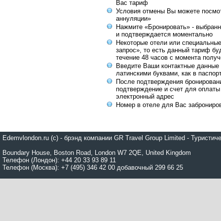
Вас тариф
Условия отмены Вы можете посмот
аннуляции»
Нажмите «Бронировать» - выбранн
и подтверждается моментально
Некоторые отели или специальны
запрос», то есть данный тариф бу
течение 48 часов с момента получ
Введите Ваши контактные данные 
латинскими буквами, как в паспор
После подтверждения бронирован
подтверждение и счет для оплаты
электронный адрес
Номер в отеле для Вас заброниро
Edemvlondon.ru (c) - брэнд компании GR Travel Group Limited - Турист
Boundary House, Boston Road, London W7 2QE, United Kingdom
Телефон (Лондон): +44 20 33 93 89 11
Телефон (Москва): +7 (495) 346 42 00 добавочный 299 66 25