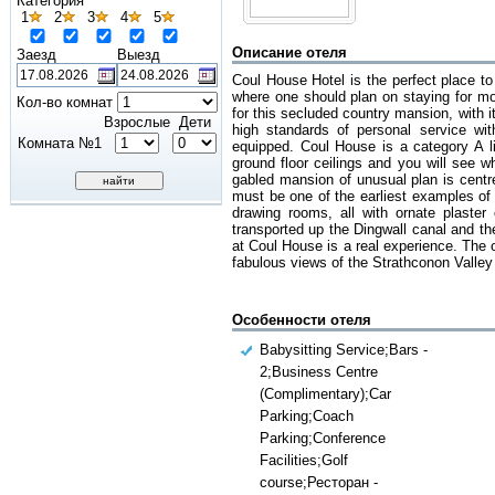
Категория
1
2
3
4
5
Описание отеля
Заезд
Выезд
Coul House Hotel is the perfect place to
where one should plan on staying for mo
Кол-во комнат
for this secluded country mansion, with i
Взрослые
Дети
high standards of personal service wi
Комната №1
equipped. Coul House is a category A list
ground floor ceilings and you will see 
gabled mansion of unusual plan is centr
must be one of the earliest examples of 
drawing rooms, all with ornate plaste
transported up the Dingwall canal and th
at Coul House is a real experience. The o
fabulous views of the Strathconon Valle
Особенности отеля
Babysitting Service;Bars -
2;Business Centre
(Complimentary);Car
Parking;Coach
Parking;Conference
Facilities;Golf
course;Ресторан -