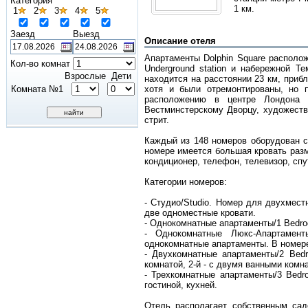
Категория
1 км.
1
2
3
4
5
Заезд
Выезд
Описание отеля
Апартаменты Dolphin Square располож
Кол-во комнат
Underground station и набережной Т
Взрослые
Дети
находится на расстоянии 23 км, приб
Комната №1
хотя и были отремонтированы, но 
расположению в центре Лондона 
Вестминстерскому Дворцу, художеств
стрит.
Каждый из 148 номеров оборудован 
номере имеется большая кровать разме
кондиционер, телефон, телевизор, спут
Категории номеров:
- Студио/Studio. Номер для двухмест
две одноместные кровати.
- Однокомнатные апартаменты/1 Bedro
- Однокомнатные Люкс-Апартамен
однокомнатные апартаменты. В номере 
- Двухкомнатные апартаменты/2 Bedr
комнатой, 2-й - с двумя ванными ком
- Трехкомнатные апартаменты/3 Bedr
гостиной, кухней.
Отель располагает собственным сад