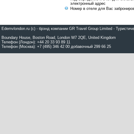
электронный адрес
Номер в отеле для Вас заброниро
Edemvlondon.ru (c) - брэнд компании GR Travel Group Limited - Турист
Boundary House, Boston Road, London W7 2QE, United Kingdom
Телефон (Лондон): +44 20 33 93 89 11
Телефон (Москва): +7 (495) 346 42 00 добавочный 299 66 25