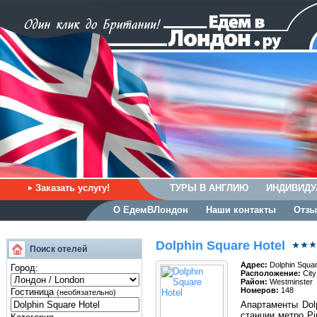
Заказать услугу!
ТУРЫ В АНГЛИЮ
ИНДИВИДУ
О ЕдемВЛондон
Наши контакты
Отзы
Dolphin Square Hotel
Поиск отелей
Адрес:
Dolphin Squa
Город:
Расположение:
City
Район:
Westminster
Номеров:
148
Гостиница
(необязательно)
Апартаменты Dol
станции метро Pi