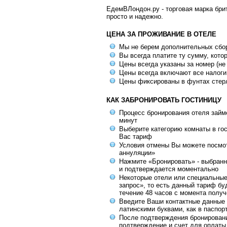
ЕдемВЛондон.ру - торговая марка брит
просто и надежно.
ЦЕНА ЗА ПРОЖИВАНИЕ В ОТЕЛЕ
Мы не берем дополнительных сбо
Вы всегда платите ту сумму, кото
Цены всегда указаны за номер (не
Цены всегда включают все налоги
Цены фиксированы в фунтах стер
КАК ЗАБРОНИРОВАТЬ ГОСТИНИЦУ
Процесс бронирования отеля займе
минут
Выберите категорию комнаты в го
Вас тариф
Условия отмены Вы можете посмот
аннуляции»
Нажмите «Бронировать» - выбранн
и подтверждается моментально
Некоторые отели или специальны
запрос», то есть данный тариф бу
течение 48 часов с момента получ
Введите Ваши контактные данные 
латинскими буквами, как в паспор
После подтверждения бронирован
подтверждение и счет для оплаты