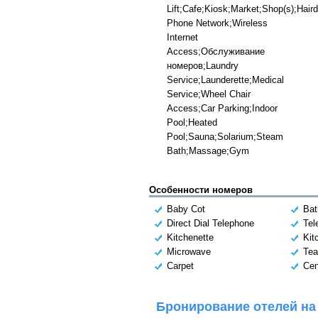
Lift;Cafe;Kiosk;Market;Shop(s);Hair
Phone Network;Wireless
Internet
Access;Обслуживание
номеров;Laundry
Service;Launderette;Medical
Service;Wheel Chair
Access;Car Parking;Indoor
Pool;Heated
Pool;Sauna;Solarium;Steam
Bath;Massage;Gym
Особенности номеров
Baby Cot
Bat
Direct Dial Telephone
Tel
Kitchenette
Kit
Microwave
Tea
Carpet
Cen
Бронирование отелей на