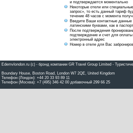
и подтверждается моментально
Некоторые отели или специальны
запрос», то есть данный тариф бу
течение 48 часов с момента получ
Введите Ваши контактные данные 
латинскими буквами, как в паспор
После подтверждения бронирован
подтверждение и счет для оплаты
электронный адрес
Номер в отеле для Вас заброниро
Edemvlondon.ru (c) - брэнд компании GR Travel Group Limited - Турист
Boundary House, Boston Road, London W7 2QE, United Kingdom
Телефон (Лондон): +44 20 33 93 89 11
Телефон (Москва): +7 (495) 346 42 00 добавочный 299 66 25