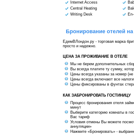
Internet Access
Bab
Central Heating
Bal
Writing Desk
En-
Бронирование отелей на
ЕдемВЛондон.ру - торговая марка брит
просто и надежно.
ЦЕНА ЗА ПРОЖИВАНИЕ В ОТЕЛЕ
Мы не берем дополнительных сбо
Вы всегда платите ту сумму, кото
Цены всегда указаны за номер (не
Цены всегда включают все налоги
Цены фиксированы в фунтах стер
КАК ЗАБРОНИРОВАТЬ ГОСТИНИЦУ
Процесс бронирования отеля займе
минут
Выберите категорию комнаты в го
Вас тариф
Условия отмены Вы можете посмот
аннуляции»
Нажмите «Бронировать» - выбранн