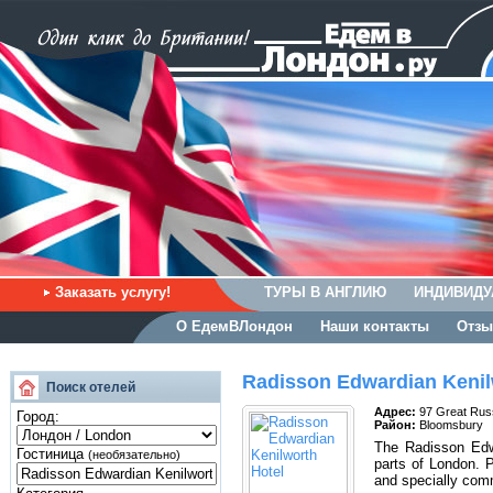
Заказать услугу!
ТУРЫ В АНГЛИЮ
ИНДИВИДУ
О ЕдемВЛондон
Наши контакты
Отзы
Radisson Edwardian Kenil
Поиск отелей
Адрес:
97 Great Rus
Город:
Район:
Bloomsbury
The Radisson Edwa
Гостиница
(необязательно)
parts of London. P
and specially com