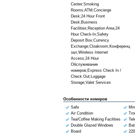
Center;Smoking
Rooms;ATM;Concierge
Desk;24 Hour Front
Desk;Business
Facilities;Reception Area;24
Hour Check-In;Safety
Deposit Box;Currency
Exchange;Cloakroom;Конференц
зал;Wireless Internet
Access;24 Hour
Обслуживание
номеров;Express Check In /
Check Out;Luggage
Storage;Valet Services
Особенности номеров
Safe
Min
Air Condition
Tro
Tea/Coffee Making Facilities
Tel
Double Glazed Windows
Bat
Board
220