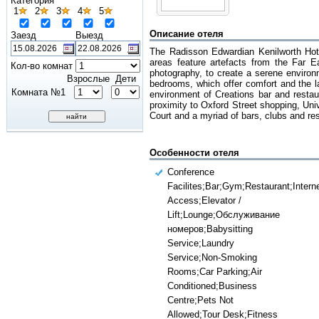
Категория
1
2
3
4
5
Описание отеля
Заезд
Выезд
The Radisson Edwardian Kenilworth Hote
areas feature artefacts from the Far Ea
Кол-во комнат
photography, to create a serene environm
Взрослые
Дети
bedrooms, which offer comfort and the l
Комната №1
environment of Creations bar and restaur
proximity to Oxford Street shopping, Un
Court and a myriad of bars, clubs and re
Особенности отеля
Conference
Facilites;Bar;Gym;Restaurant;Intern
Access;Elevator /
Lift;Lounge;Обслуживание
номеров;Babysitting
Service;Laundry
Service;Non-Smoking
Rooms;Car Parking;Air
Conditioned;Business
Centre;Pets Not
Allowed;Tour Desk;Fitness