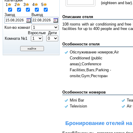
Категория
(eighteen and bar).
1
2
3
4
5
Заезд
Выезд
Описание отеля
108 rooms with air conditioning and free
Кол-во комнат
facilities for up to 400 people and free car
Взрослые
Дети
Комната №1
Особенности отеля
Обслуживание номеров;Air
Conditioned (public
areas);Conference
Facilities;Bars;Parking -
onsite;Gym;Ресторан
Особенности номеров
Mini Bar
Tea
Television
Air
Бронирование отелей на