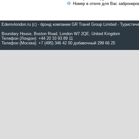
Номер в отеле для Вас заброниро
Edemvlondon.ru (c) - брэнд компании GR Travel Group Limited - Турист
Boundary House, Boston Road, London W7 2QE, United Kingdom
Телефон (Лондон): +44 20 33 93 89 11
Телефон (Москва): +7 (495) 346 42 00 добавочный 299 66 25