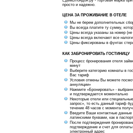
ЕдемВЛондон.ру - торговая марка брит
просто и надежно.
ЦЕНА ЗА ПРОЖИВАНИЕ В ОТЕЛЕ
Мы не берем дополнительных сбо
Вы всегда платите ту сумму, кото
Цены всегда указаны за номер (не
Цены всегда включают все налоги
Цены фиксированы в фунтах стер
КАК ЗАБРОНИРОВАТЬ ГОСТИНИЦУ
Процесс бронирования отеля займе
минут
Выберите категорию комнаты в го
Вас тариф
Условия отмены Вы можете посмот
аннуляции»
Нажмите «Бронировать» - выбранн
и подтверждается моментально
Некоторые отели или специальны
запрос», то есть данный тариф бу
течение 48 часов с момента получ
Введите Ваши контактные данные 
латинскими буквами, как в паспор
После подтверждения бронирован
подтверждение и счет для оплаты
электронный адрес