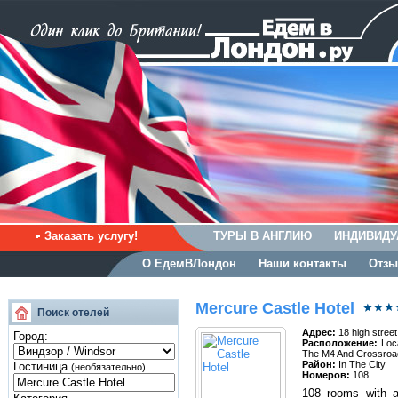
Заказать услугу!
ТУРЫ В АНГЛИЮ
ИНДИВИДУ
О ЕдемВЛондон
Наши контакты
Отзы
Mercure Castle Hotel
Поиск отелей
Адрес:
18 high street
Город:
Расположение:
Loca
The M4 And Crossroa
Район:
In The City
Гостиница
(необязательно)
Номеров:
108
108 rooms with ai