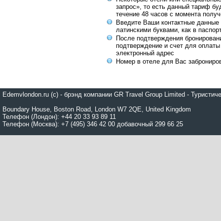
запрос», то есть данный тариф бу
течение 48 часов с момента получ
Введите Ваши контактные данные 
латинскими буквами, как в паспор
После подтверждения бронирован
подтверждение и счет для оплаты
электронный адрес
Номер в отеле для Вас заброниро
Edemvlondon.ru (c) - брэнд компании GR Travel Group Limited - Турист
Boundary House, Boston Road, London W7 2QE, United Kingdom
Телефон (Лондон): +44 20 33 93 89 11
Телефон (Москва): +7 (495) 346 42 00 добавочный 299 66 25