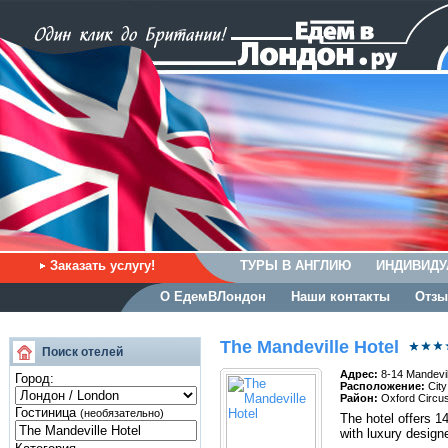
Заказать услугу!
ТУРЫ В АНГЛИЮ
ИНДИВИДУ
О ЕдемВЛондон
Наши контакты
Отзы
The Mandeville Hotel
Поиск отелей
Адрес:
8-14 Mandevi
Город:
Расположение:
City
Район:
Oxford Circu
Гостиница
(необязательно)
The hotel offers 1
with luxury designe