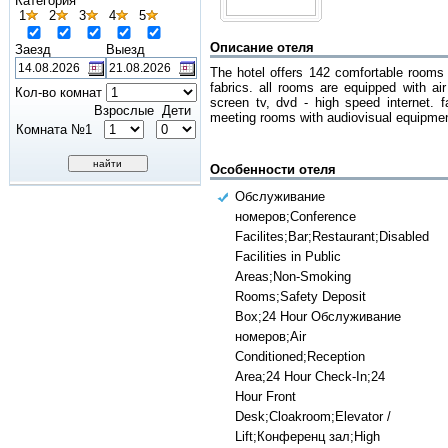
Категория
1
2
3
4
5
Описание отеля
Заезд
Выезд
The hotel offers 142 comfortable rooms 
fabrics. all rooms are equipped with air
Кол-во комнат
screen tv, dvd - high speed internet. fa
Взрослые
Дети
meeting rooms with audiovisual equipment
Комната №1
Особенности отеля
Обслуживание
номеров;Conference
Facilites;Bar;Restaurant;Disabled
Facilities in Public
Areas;Non-Smoking
Rooms;Safety Deposit
Box;24 Hour Обслуживание
номеров;Air
Conditioned;Reception
Area;24 Hour Check-In;24
Hour Front
Desk;Cloakroom;Elevator /
Lift;Конференц зал;High