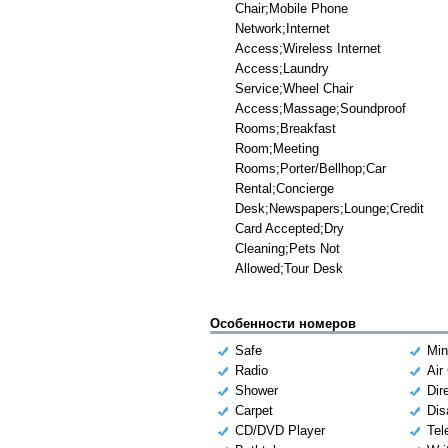
Chair;Mobile Phone
Network;Internet
Access;Wireless Internet
Access;Laundry
Service;Wheel Chair
Access;Massage;Soundproof
Rooms;Breakfast
Room;Meeting
Rooms;Porter/Bellhop;Car
Rental;Concierge
Desk;Newspapers;Lounge;Credit
Card Accepted;Dry
Cleaning;Pets Not
Allowed;Tour Desk
Особенности номеров
Safe
Min
Radio
Air
Shower
Dir
Carpet
Dis
CD/DVD Player
Tel