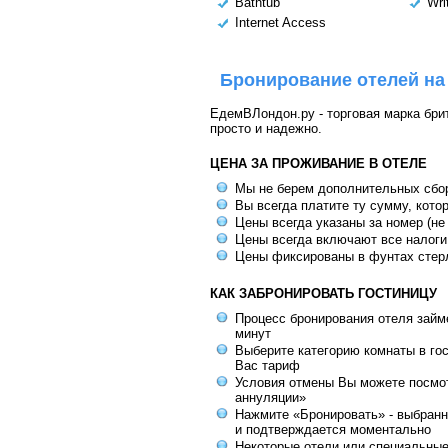
Bathtub
Wri
Internet Access
Бронирование отелей на
ЕдемВЛондон.ру - торговая марка брит
просто и надежно.
ЦЕНА ЗА ПРОЖИВАНИЕ В ОТЕЛЕ
Мы не берем дополнительных сбо
Вы всегда платите ту сумму, кото
Цены всегда указаны за номер (не
Цены всегда включают все налоги
Цены фиксированы в фунтах стер
КАК ЗАБРОНИРОВАТЬ ГОСТИНИЦУ
Процесс бронирования отеля займе
минут
Выберите категорию комнаты в го
Вас тариф
Условия отмены Вы можете посмот
аннуляции»
Нажмите «Бронировать» - выбранн
и подтверждается моментально
Некоторые отели или специальны