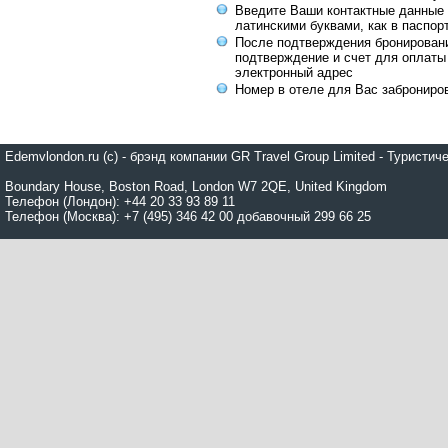
Введите Ваши контактные данные 
латинскими буквами, как в паспор
После подтверждения бронирован
подтверждение и счет для оплаты
электронный адрес
Номер в отеле для Вас заброниро
Edemvlondon.ru (c) - брэнд компании GR Travel Group Limited - Турист
Boundary House, Boston Road, London W7 2QE, United Kingdom
Телефон (Лондон): +44 20 33 93 89 11
Телефон (Москва): +7 (495) 346 42 00 добавочный 299 66 25