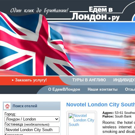
Заказать услугу!
ТУРЫ В АНГЛИЮ
ИНДИВИДУ
О ЕдемВЛондон
Наши контакты
Отзы
Novotel London City Sout
Поиск отелей
Адрес:
53-61 Southw
Город:
Район:
South Bank
Rooms: the hotel o
Гостиница
(необязательно)
wireless internet 
smoking and disabl