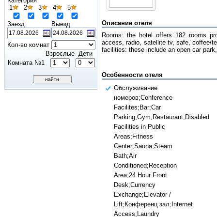
Категория
1
2
3
4
5
Описание отеля
Заезд
Выезд
Rooms: the hotel offers 182 rooms provi
access, radio, satellite tv, safe, coffee
Кол-во комнат
facilities: these include an open car par
Взрослые
Дети
Комната №1
Особенности отеля
Обслуживание
номеров;Conference
Facilites;Bar;Car
Parking;Gym;Restaurant;Disabled
Facilities in Public
Areas;Fitness
Center;Sauna;Steam
Bath;Air
Conditioned;Reception
Area;24 Hour Front
Desk;Currency
Exchange;Elevator /
Lift;Конференц зал;Internet
Access;Laundry