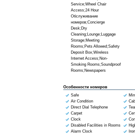
Service;Wheel Chair
Access;24 Hour
Обслуживание
номеров;Concierge
Desk;Dry
Cleaning;Lounge;Luggage
Storage;Meeting
Rooms;Pets Allowed;Safety
Deposit Box;Wireless
Internet Access;Non-
Smoking Rooms;Soundproof
Rooms;Newspapers
Особенности номеров
Safe
Min
Air Condition
Cab
Direct Dial Telephone
Tea
Carpet
Cen
Clock
Con
Disabled Facilities in Rooms
Hig
Alarm Clock
Iro