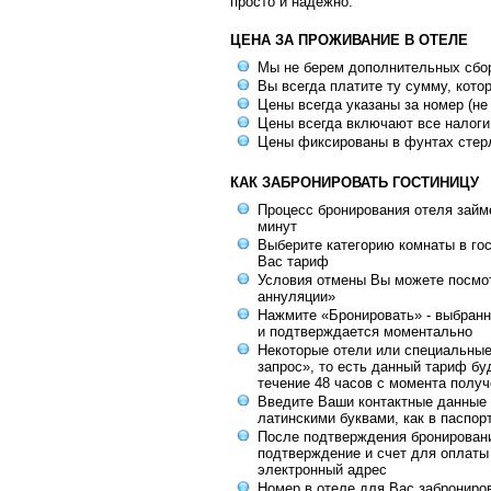
просто и надежно.
ЦЕНА ЗА ПРОЖИВАНИЕ В ОТЕЛЕ
Мы не берем дополнительных сбо
Вы всегда платите ту сумму, кото
Цены всегда указаны за номер (не
Цены всегда включают все налоги
Цены фиксированы в фунтах стер
КАК ЗАБРОНИРОВАТЬ ГОСТИНИЦУ
Процесс бронирования отеля займе
минут
Выберите категорию комнаты в го
Вас тариф
Условия отмены Вы можете посмот
аннуляции»
Нажмите «Бронировать» - выбранн
и подтверждается моментально
Некоторые отели или специальны
запрос», то есть данный тариф бу
течение 48 часов с момента получ
Введите Ваши контактные данные 
латинскими буквами, как в паспор
После подтверждения бронирован
подтверждение и счет для оплаты
электронный адрес
Номер в отеле для Вас заброниро