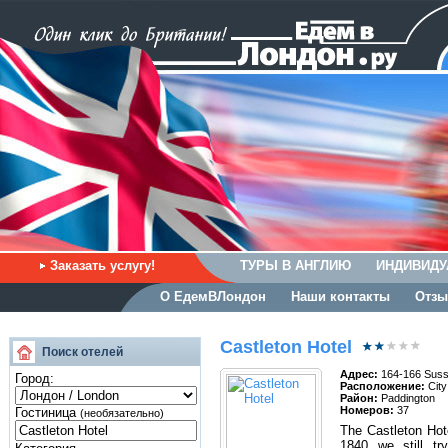
Заказать услугу!
ТУРЫ В АНГЛИЮ
ИНДИВИДУ
О ЕдемВЛондон
Наши контакты
Отзы
Castleton Hotel
Поиск отелей
Адрес:
164-166 Suss
Город:
Расположение:
City
Район:
Paddington
Номеров:
37
Гостиница
(необязательно)
The Castleton Hot
1840 we still tr