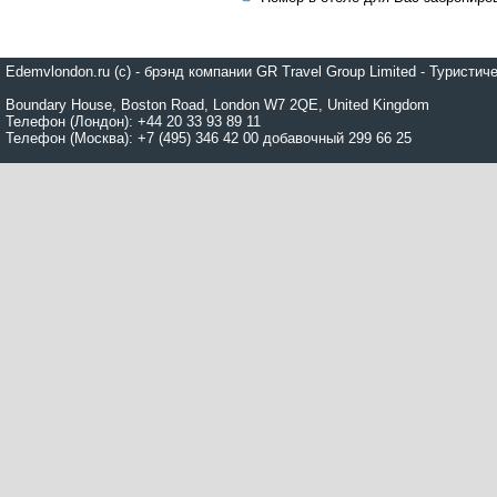
Edemvlondon.ru (c) - брэнд компании GR Travel Group Limited - Турист
Boundary House, Boston Road, London W7 2QE, United Kingdom
Телефон (Лондон): +44 20 33 93 89 11
Телефон (Москва): +7 (495) 346 42 00 добавочный 299 66 25