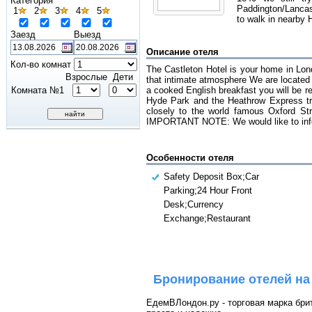
Категория
Paddington/Lancast
1
2
3
4
5
to walk in nearby 
Заезд
Выезд
Описание отеля
Кол-во комнат
The Castleton Hotel is your home in Lond
Взрослые
Дети
that intimate atmosphere We are located 
Комната №1
a cooked English breakfast you will be r
Hyde Park and the Heathrow Express tra
closely to the world famous Oxford St
IMPORTANT NOTE: We would like to inform
Особенности отеля
Safety Deposit Box;Car
Parking;24 Hour Front
Desk;Currency
Exchange;Restaurant
Бронирование отелей на
ЕдемВЛондон.ру - торговая марка брит