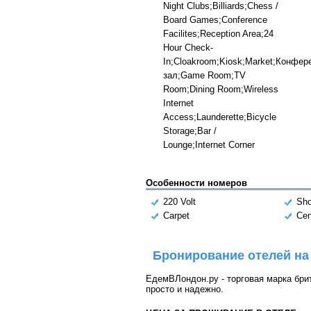
Night Clubs;Billiards;Chess /
Board Games;Conference
Facilites;Reception Area;24
Hour Check-
In;Cloakroom;Kiosk;Market;Конфер
зал;Game Room;TV
Room;Dining Room;Wireless
Internet
Access;Launderette;Bicycle
Storage;Bar /
Lounge;Internet Corner
Особенности номеров
220 Volt
Sh
Carpet
Cen
Бронирование отелей на
ЕдемВЛондон.ру - торговая марка брит
просто и надежно.