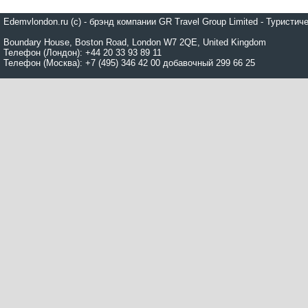
Edemvlondon.ru (c) - брэнд компании GR Travel Group Limited - Турист
Boundary House, Boston Road, London W7 2QE, United Kingdom
Телефон (Лондон): +44 20 33 93 89 11
Телефон (Москва): +7 (495) 346 42 00 добавочный 299 66 25