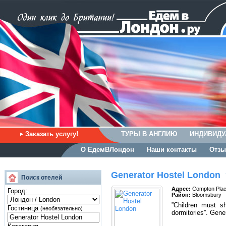
Заказать услугу!
ТУРЫ В АНГЛИЮ
ИНДИВИДУ
О ЕдемВЛондон
Наши контакты
Отзы
Generator Hostel London
Поиск отелей
Адрес:
Compton Plac
Город:
Район:
Bloomsbury
”Children must s
Гостиница
(необязательно)
dormitories”. Gener