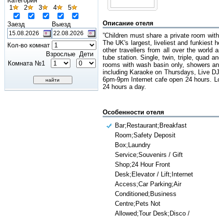
Категория
1
2
3
4
5
Описание отеля
Заезд
Выезд
”Children must share a private room wit
The UK's largest, liveliest and funkiest 
Кол-во комнат
other travellers from all over the world
Взрослые
Дети
tube station. Single, twin, triple, quad 
Комната №1
rooms with wash basin only, showers and
including Karaoke on Thursdays, Live D
6pm-9pm Internet cafe open 24 hours. Lo
24 hours a day.
Особенности отеля
Bar;Restaurant;Breakfast
Room;Safety Deposit
Box;Laundry
Service;Souvenirs / Gift
Shop;24 Hour Front
Desk;Elevator / Lift;Internet
Access;Car Parking;Air
Conditioned;Business
Centre;Pets Not
Allowed;Tour Desk;Disco /