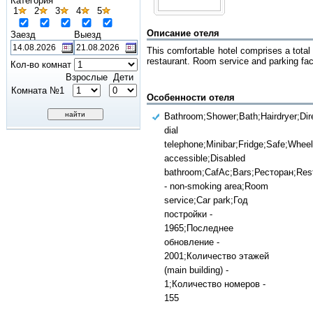
Категория
1
2
3
4
5
Описание отеля
Заезд
Выезд
This comfortable hotel comprises a total 
restaurant. Room service and parking facil
Кол-во комнат
Взрослые
Дети
Комната №1
Особенности отеля
Bathroom;Shower;Bath;Hairdryer;Dir
dial
telephone;Minibar;Fridge;Safe;Wheel
accessible;Disabled
bathroom;CafAc;Bars;Ресторан;Res
- non-smoking area;Room
service;Car park;Год
постройки -
1965;Последнее
обновление -
2001;Количество этажей
(main building) -
1;Количество номеров -
155