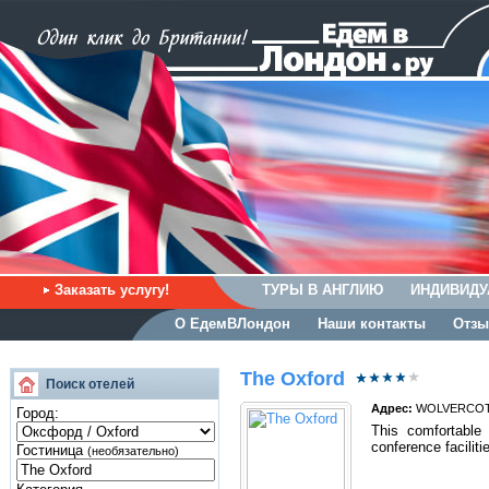
Заказать услугу!
ТУРЫ В АНГЛИЮ
ИНДИВИДУ
О ЕдемВЛондон
Наши контакты
Отзы
The Oxford
Поиск отелей
Адрес:
WOLVERCOTE
Город:
This comfortable 
conference faciliti
Гостиница
(необязательно)