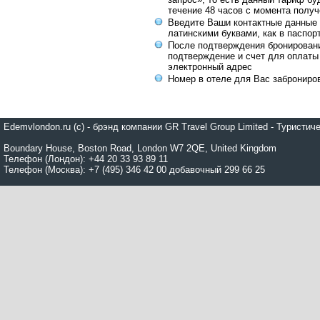
течение 48 часов с момента получ
Введите Ваши контактные данные 
латинскими буквами, как в паспор
После подтверждения бронирован
подтверждение и счет для оплаты
электронный адрес
Номер в отеле для Вас заброниро
Edemvlondon.ru (c) - брэнд компании GR Travel Group Limited - Турист
Boundary House, Boston Road, London W7 2QE, United Kingdom
Телефон (Лондон): +44 20 33 93 89 11
Телефон (Москва): +7 (495) 346 42 00 добавочный 299 66 25