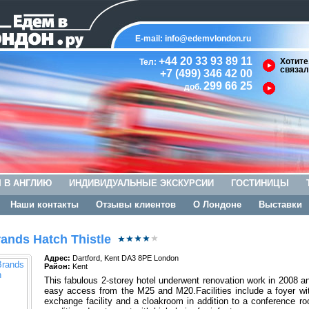
E-mail:
info@edemvlondon.ru
+44 20 33 93 89 11
Хотите
Тел:
связал
+7 (499) 346 42 00
299 66 25
доб.
 В АНГЛИЮ
ИНДИВИДУАЛЬНЫЕ ЭКСКУРСИИ
ГОСТИНИЦЫ
Наши контакты
Отзывы клиентов
О Лондоне
Выставки
ands Hatch Thistle
Адрес:
Dartford, Kent DA3 8PE London
Район:
Kent
This fabulous 2-storey hotel underwent renovation work in 2008 a
easy access from the M25 and M20.Facilities include a foyer wit
exchange facility and a cloakroom in addition to a conference ro