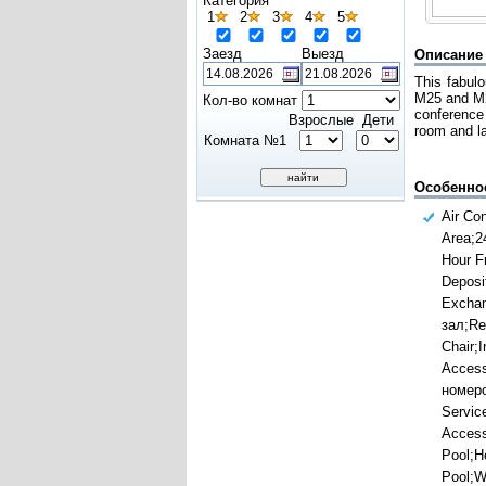
Категория
1
2
3
4
5
Заезд
Выезд
Описание
This fabul
M25 and M20
Кол-во комнат
conference 
Взрослые
Дети
room and la
Комната №1
Особенно
Air Co
Area;2
Hour F
Deposi
Excha
зал;Re
Chair;I
Acces
номеро
Servic
Access
Pool;H
Pool;W