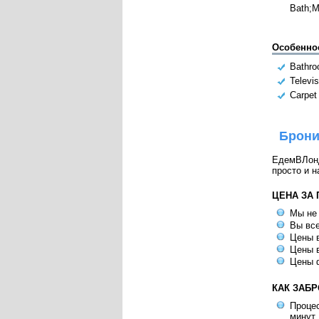
Bath;
Особенно
Bathr
Televis
Carpet
Брони
ЕдемВЛондо
просто и н
ЦЕНА ЗА
Мы не
Вы все
Цены в
Цены в
Цены 
КАК ЗАБ
Процес
минут