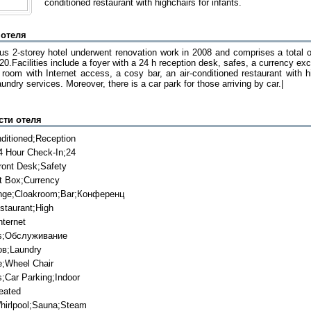
conditioned restaurant with highchairs for infants.
 отеля
ous 2-storey hotel underwent renovation work in 2008 and comprises a total 
.Facilities include a foyer with a 24 h reception desk, safes, a currency exc
room with Internet access, a cosy bar, an air-conditioned restaurant with hig
undry services. Moreover, there is a car park for those arriving by car.|
сти отеля
nditioned;Reception
4 Hour Check-In;24
ront Desk;Safety
t Box;Currency
nge;Cloakroom;Bar;Конференц
staurant;High
nternet
s;Обслуживание
в;Laundry
e;Wheel Chair
;Car Parking;Indoor
eated
hirlpool;Sauna;Steam