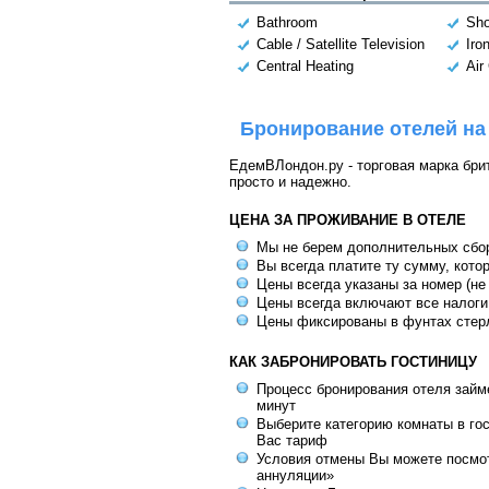
Bathroom
Sh
Cable / Satellite Television
Iro
Central Heating
Air
Бронирование отелей на
ЕдемВЛондон.ру - торговая марка брит
просто и надежно.
ЦЕНА ЗА ПРОЖИВАНИЕ В ОТЕЛЕ
Мы не берем дополнительных сбо
Вы всегда платите ту сумму, кото
Цены всегда указаны за номер (не
Цены всегда включают все налоги
Цены фиксированы в фунтах стер
КАК ЗАБРОНИРОВАТЬ ГОСТИНИЦУ
Процесс бронирования отеля займе
минут
Выберите категорию комнаты в го
Вас тариф
Условия отмены Вы можете посмот
аннуляции»