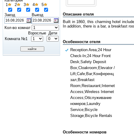
Категория
1
2
3
4
5
Описание отеля
Заезд
Выезд
Built in 1860, this charming hotel inclu
In addition, there is a bar, a breakfast r
Кол-во комнат
Взрослые
Дети
Комната №1
Особенности отеля
Reception Area;24 Hour
Check-In;24 Hour Front
Desk;Safety Deposit
Box;Cloakroom;Elevator /
Lift;Cafe;Bar;Конференц
зал;Breakfast
Room;Restaurant;Internet
Access;Wireless Internet
Access;Обслуживание
номеров;Laundry
Service;Bicycle
Storage;Bicycle Rentals
Особенности номеров