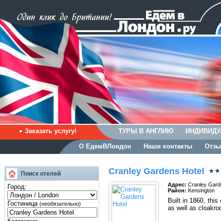
Заказать услугу!
ТУРЫ В АНГЛИЮ
ИНДИВИДУ
О ЕдемВЛондон
Наши контакты
Отзы
Cranley Gardens Hotel
Поиск отелей
Адрес:
Cranley Gard
Город:
Район:
Kensington
Built in 1860, thi
Гостиница
(необязательно)
as well as cloakro