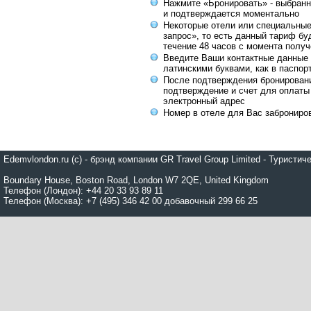
Нажмите «Бронировать» - выбранн
и подтверждается моментально
Некоторые отели или специальны
запрос», то есть данный тариф бу
течение 48 часов с момента получ
Введите Ваши контактные данные 
латинскими буквами, как в паспор
После подтверждения бронирован
подтверждение и счет для оплаты
электронный адрес
Номер в отеле для Вас заброниро
Edemvlondon.ru (c) - брэнд компании GR Travel Group Limited - Турист
Boundary House, Boston Road, London W7 2QE, United Kingdom
Телефон (Лондон): +44 20 33 93 89 11
Телефон (Москва): +7 (495) 346 42 00 добавочный 299 66 25