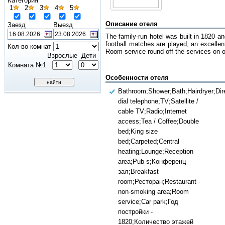
Категория
1
2
3
4
5
Описание отеля
Заезд
Выезд
The family-run hotel was built in 1820 an
football matches are played, an excellen
Кол-во комнат
Room service round off the services on of
Взрослые
Дети
Комната №1
Особенности отеля
Bathroom;Shower;Bath;Hairdryer;Dir
dial telephone;TV;Satellite /
cable TV;Radio;Internet
access;Tea / Coffee;Double
bed;King size
bed;Carpeted;Central
heating;Lounge;Reception
area;Pub-s;Конференц
зал;Breakfast
room;Ресторан;Restaurant -
non-smoking area;Room
service;Car park;Год
постройки -
1820;Количество этажей