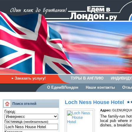
Заказать услугу!
ТУРЫ В АНГЛИЮ
ИНДИВИДУ
О ЕдемВЛондон
Наши контакты
Отзы
Loch Ness House Hotel
Поиск отелей
Адрес:
GLENURQUHAR
Город:
The family-run hot
local pub where i
Гостиница
(необязательно)
dishes, a breakfas