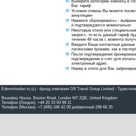
Выберите категорию комнаты в го
Вас тариф
Условия отмены Вы можете посмот
аннуляции»
Нажмите «Бронировать» - выбранн
и подтверждается моментально
Некоторые отели или специальны
запрос», то есть данный тариф бу
течение 48 часов с момента получ
Введите Ваши контактные данные 
латинскими буквами, как в паспор
После подтверждения бронирован
подтверждение и счет для оплаты
электронный адрес
Номер в отеле для Вас заброниро
Edemvlondon.ru (c) - брэнд компании GR Travel Group Limited - Турист
Boundary House, Boston Road, London W7 2QE, United Kingdom
Телефон (Лондон): +44 20 33 93 89 11
Телефон (Москва): +7 (495) 346 42 00 добавочный 299 66 25