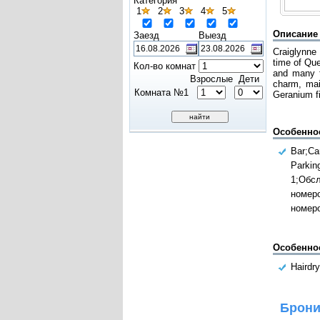
Категория
1
2
3
4
5
Описание
Заезд
Выезд
Craiglynne 
time of Quee
Кол-во комнат
and many t
Взрослые
Дети
charm, mai
Комната №1
Geranium fi
Особенно
Bar;Ca
Parkin
1;Обс
номер
номеро
Особенно
Hairdry
Брони