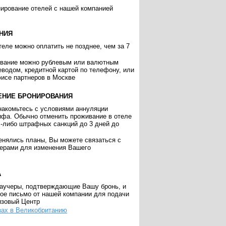
нирование отелей с нашей компанией
НИЯ
еле можно оплатить не позднее, чем за 7
ивание можно рублевым или валютным
еводом, кредитной картой по телефону, или
исе партнеров в Москве
ЕНИЕ БРОНИРОВАНИЯ
накомьтесь с условиями аннуляции
ифа. Обычно отменить проживание в отеле
х-либо штрафных санкций до 3 дней до
енялись планы, Вы можете связаться с
ерами для изменения Вашего
А
аучеры, подтверждающие Вашу бронь, и
ое письмо от нашей компании для подачи
изовый Центр
зах в Великобританию