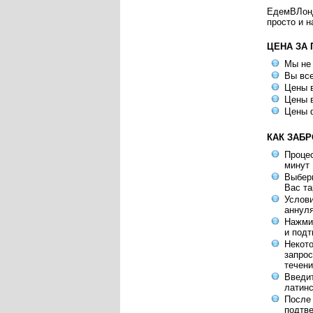
ЕдемВЛондо
просто и н
ЦЕНА ЗА
Мы не
Вы все
Цены в
Цены в
Цены 
КАК ЗАБ
Процес
минут
Выбери
Вас т
Услов
аннул
Нажмит
и под
Некот
запрос
течени
Введит
латинс
После
подтве