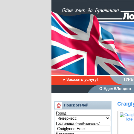
Заказать услугу!
ТУРЫ
О ЕдемВЛондон
Craigl
Поиск отелей
Город:
Гостиница
(необязательно)