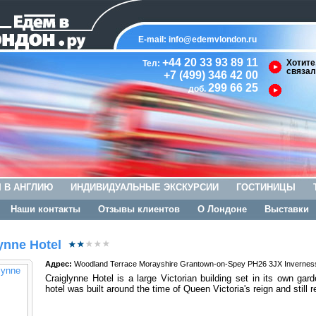
E-mail:
info@edemvlondon.ru
+44 20 33 93 89 11
Хотите
Тел:
связал
+7 (499) 346 42 00
299 66 25
доб.
 В АНГЛИЮ
ИНДИВИДУАЛЬНЫЕ ЭКСКУРСИИ
ГОСТИНИЦЫ
Наши контакты
Отзывы клиентов
О Лондоне
Выставки
ynne Hotel
Адрес:
Woodland Terrace Morayshire Grantown-on-Spey PH26 3JX Invernes
Craiglynne Hotel is a large Victorian building set in its own g
hotel was built around the time of Queen Victoria's reign and still re