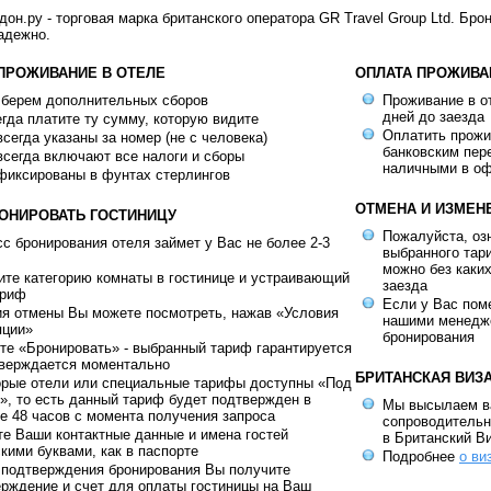
н.ру - торговая марка британского оператора GR Travel Group Ltd. Бро
адежно.
 ПРОЖИВАНИЕ В ОТЕЛЕ
ОПЛАТА ПРОЖИВА
 берем дополнительных сборов
Проживание в от
дней до заезда
гда платите ту сумму, которую видите
Оплатить прож
сегда указаны за номер (не с человека)
банковским пер
сегда включают все налоги и сборы
наличными в оф
фиксированы в фунтах стерлингов
ОТМЕНА И ИЗМЕН
РОНИРОВАТЬ ГОСТИНИЦУ
Пожалуйста, оз
с бронирования отеля займет у Вас не более 2-3
выбранного тар
можно без каки
те категорию комнаты в гостинице и устраивающий
заезда
ариф
Если у Вас пом
ия отмены Вы можете посмотреть, нажав «Условия
нашими менедж
яции»
бронирования
е «Бронировать» - выбранный тариф гарантируется
тверждается моментально
БРИТАНСКАЯ ВИЗ
орые отели или специальные тарифы доступны «Под
», то есть данный тариф будет подтвержден в
Мы высылаем в
е 48 часов с момента получения запроса
сопроводительн
е Ваши контактные данные и имена гостей
в Британский В
кими буквами, как в паспорте
Подробнее
о ви
 подтверждения бронирования Вы получите
рждение и счет для оплаты гостиницы на Ваш