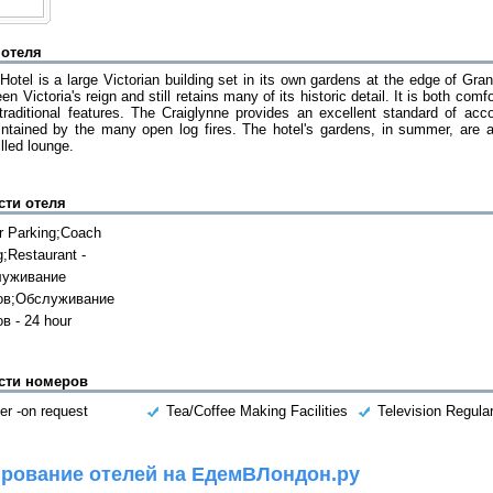
 отеля
Hotel is a large Victorian building set in its own gardens at the edge of Gr
n Victoria's reign and still retains many of its historic detail. It is both comf
raditional features. The Craiglynne provides an excellent standard of ac
ntained by the many open log fires. The hotel's gardens, in summer, are a 
lled lounge.
сти отеля
r Parking;Coach
g;Restaurant -
луживание
ов;Обслуживание
в - 24 hour
сти номеров
er -on request
Tea/Coffee Making Facilities
Television Regula
рование отелей на ЕдемВЛондон.ру