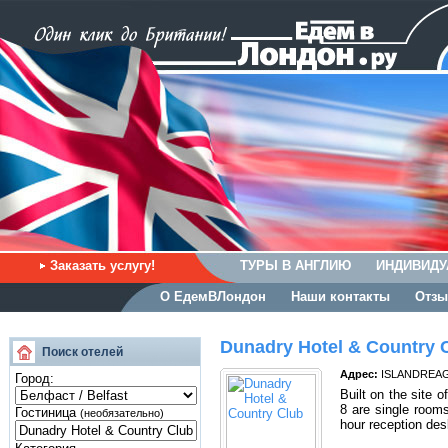
Заказать услугу!
ТУРЫ В АНГЛИЮ
ИНДИВИДУ
О ЕдемВЛондон
Наши контакты
Отзы
Dunadry Hotel & Country 
Поиск отелей
Адрес:
ISLANDREAGH 
Город:
Built on the site o
8 are single room
Гостиница
(необязательно)
hour reception des