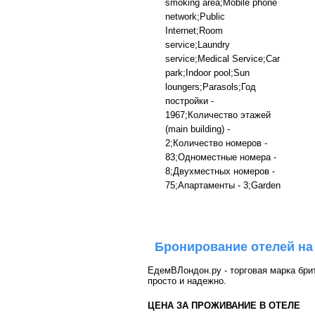
smoking area;Mobile phone
network;Public
Internet;Room
service;Laundry
service;Medical Service;Car
park;Indoor pool;Sun
loungers;Parasols;Год
постройки -
1967;Количество этажей
(main building) -
2;Количество номеров -
83;Одноместные номера -
8;Двухместных номеров -
75;Апартаменты - 3;Garden
Бронирование отелей на
ЕдемВЛондон.ру - торговая марка брит
просто и надежно.
ЦЕНА ЗА ПРОЖИВАНИЕ В ОТЕЛЕ