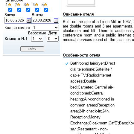
Категория
1
2
3
4
5
Описание отеля
Заезд
Выезд
Built on the site of a Linen Mill in 1967
are double rooms and 3 are apartments. 
Кол-во комнат
cloakroom and lift. There is additional
Взрослые
Дети
conference room and a public Internet 
Комната №1
medical services round off the facilities o
Особенности отеля
Bathroom;Hairdryer;Direct
dial telephone;Satellite /
cable TV;Radio;Internet
access;Double
bed;Carpeted;Central air-
conditioned;Central
heating;Air-conditioned in
common areas;Reception
area;24h check-in;24h.
Reception;Money
Exchange;Cloakroom;CafE';Bars;К
зал;Restaurant - non-