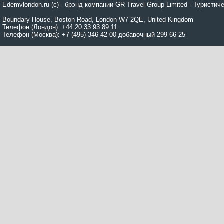
Edemvlondon.ru (c) - брэнд компании GR Travel Group Limited - Турист
Boundary House, Boston Road, London W7 2QE, United Kingdom
Телефон (Лондон): +44 20 33 93 89 11
Телефон (Москва): +7 (495) 346 42 00 добавочный 299 66 25