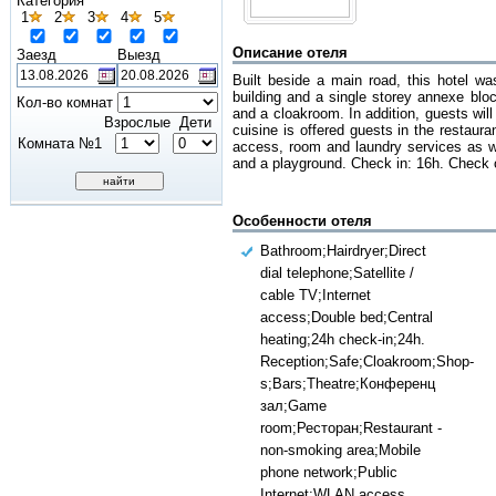
Категория
1
2
3
4
5
Описание отеля
Заезд
Выезд
Built beside a main road, this hotel wa
building and a single storey annexe blo
Кол-во комнат
and a cloakroom. In addition, guests wil
Взрослые
Дети
cuisine is offered guests in the restaura
Комната №1
access, room and laundry services as well
and a playground. Check in: 16h. Check 
Особенности отеля
Bathroom;Hairdryer;Direct
dial telephone;Satellite /
cable TV;Internet
access;Double bed;Central
heating;24h check-in;24h.
Reception;Safe;Cloakroom;Shop-
s;Bars;Theatre;Конференц
зал;Game
room;Ресторан;Restaurant -
non-smoking area;Mobile
phone network;Public
Internet;WLAN access