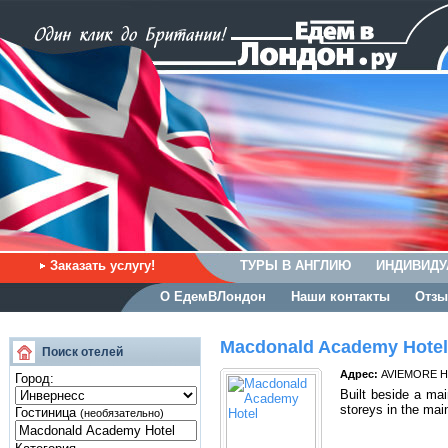
Заказать услугу!
ТУРЫ В АНГЛИЮ
ИНДИВИДУ
О ЕдемВЛондон
Наши контакты
Отзы
Macdonald Academy Hotel
Поиск отелей
Адрес:
AVIEMORE HI
Город:
Built beside a mai
storeys in the mai
Гостиница
(необязательно)