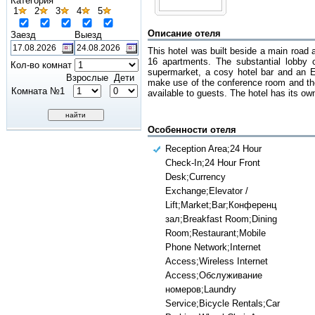
Категория
1
2
3
4
5
Описание отеля
Заезд
Выезд
This hotel was built beside a main road 
16 apartments. The substantial lobby 
Кол-во комнат
supermarket, a cosy hotel bar and an Ei
Взрослые
Дети
make use of the conference room and the
Комната №1
available to guests. The hotel has its own
Особенности отеля
Reception Area;24 Hour
Check-In;24 Hour Front
Desk;Currency
Exchange;Elevator /
Lift;Market;Bar;Конференц
зал;Breakfast Room;Dining
Room;Restaurant;Mobile
Phone Network;Internet
Access;Wireless Internet
Access;Обслуживание
номеров;Laundry
Service;Bicycle Rentals;Car