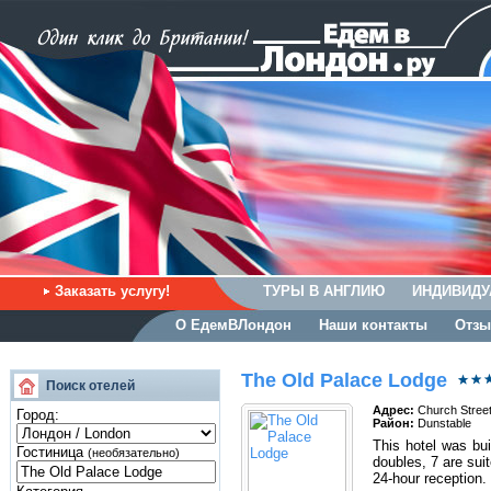
Заказать услугу!
ТУРЫ В АНГЛИЮ
ИНДИВИДУ
О ЕдемВЛондон
Наши контакты
Отзы
The Old Palace Lodge
Поиск отелей
Адрес:
Church Stree
Город:
Район:
Dunstable
This hotel was bui
Гостиница
(необязательно)
doubles, 7 are sui
24-hour reception.