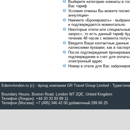
Выберите категорию комнаты в го
Вас тариф
Условия отмены Вы можете посмот
аннуляции»
Нажмите «Бронировать» - выбранн
и подтверждается моментально
Некоторые отели или специальны
запрос», то есть данный тариф бу
течение 48 часов с момента получ
Введите Ваши контактные данные 
латинскими буквами, как в паспор
После подтверждения бронирован
подтверждение и счет для оплаты
электронный адрес
Номер в отеле для Вас заброниро
Edemvlondon.ru (c) - брэнд компании GR Travel Group Limited - Турист
Boundary House, Boston Road, London W7 2QE, United Kingdom
Телефон (Лондон): +44 20 33 93 89 11
Телефон (Москва): +7 (495) 346 42 00 добавочный 299 66 25