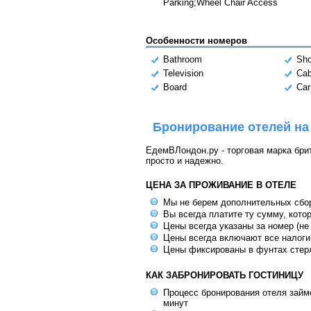
Parking;Wheel Chair Access
Особенности номеров
Bathroom
Sh
Television
Cab
Board
Car
Бронирование отелей на
ЕдемВЛондон.ру - торговая марка брит
просто и надежно.
ЦЕНА ЗА ПРОЖИВАНИЕ В ОТЕЛЕ
Мы не берем дополнительных сбо
Вы всегда платите ту сумму, кото
Цены всегда указаны за номер (не
Цены всегда включают все налоги
Цены фиксированы в фунтах стер
КАК ЗАБРОНИРОВАТЬ ГОСТИНИЦУ
Процесс бронирования отеля займе
минут