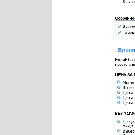
Servic
Особенно
Bathr
Televis
Брони
ЕдемВЛондо
просто и н
ЦЕНА ЗА
Мы не
Вы все
Цены в
Цены в
Цены 
КАК ЗАБ
Процес
минут
Выбери