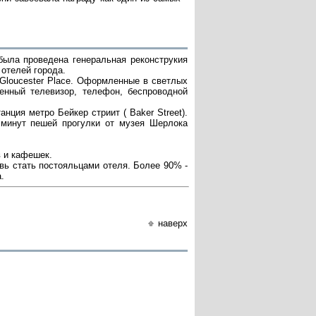
была проведена генеральная реконструкия
 отелей города.
 Gloucester Place. Оформленные в светлых
нный телевизор, телефон, беспроводной
нция метро Бейкер стриит ( Baker Street).
 минут пешей прогулки от музея Шерлока
в и кафешек.
вь стать постояльцами отеля. Более 90% -
.
наверх