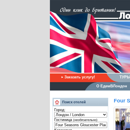
Заказать услугу!
ТУРЫ
О ЕдемВЛондон
Four S
Поиск отелей
Город:
Гостиница
(необязательно)