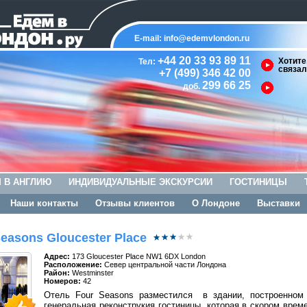
E-mail:
info@edemvlondon.ru
+44 20 33 93 89 11
Хотите
Тел:
связал
+7 (499) 346 42 00
299 66 25
доб.
 В АНГЛИЮ
ИНДИВИДУАЛЬНЫЕ ЭКСКУРСИИ
ГОСТИНИЦЫ
Наши контакты
Отзывы клиентов
О Лондоне
Выставки
easons Gloucester Place
Адрес:
173 Gloucester Place NW1 6DX London
Расположение:
Cевер центральной части Лондона
Район:
Westminster
Номеров:
42
Отель Four Seasons разместился в здании, построенном
генеральная реконструкия гостиницы, которая в скором врем