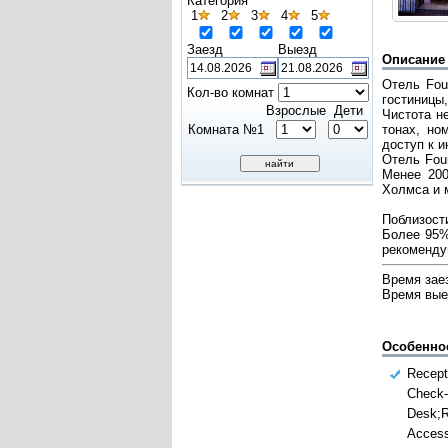
Категория
1
2
3
4
5
Заезд
Выезд
Описание
Отель Fou
Кол-во комнат
гостиницы,
Взрослые
Дети
Чистота н
Комната №1
тонах, но
доступ к и
Отель Four
Менее 200
Холмса и 
Поблизости
Более 95%
рекоменду
Время заез
Время вые
Особенно
Recept
Check-
Desk;R
Access