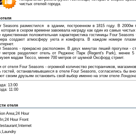
чистых отелей города.
 отеля
r Seasons разместился в здании, построенном в 1815 году. В 2000м 
 которая в скором времени завоевала награду как один из самых чистых
е единственная положительная характеристика гостиницы Four Seasons
мера создают атмосферу уюта и комфорта. В каждом номере плазме
нтернет.
 Seasons - прекрасно расположен. В двух минутах пешей прогулки - ста
 метров разделяют отель от Редженс Парк (Regent's Park), менее 5
музея мадам Тюссо, менее 700 метров от шумной Оксфорд стриит.
 от отеля Four Seasons - огромной количество ресторанчиков, магазино
 гостей, останавливывшихся в отеле Four Seasons, согласились бы вно
ют своим друзьям остановить свой выбор именно на этом отеле Лондона
да: 13:00
зда: 11:00
сти отеля
ion Area;24 Hour
In;24 Hour Front
estaurant;Internet
;Laundry