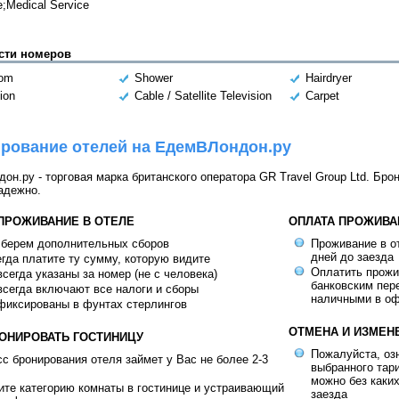
e;Medical Service
сти номеров
oom
Shower
Hairdryer
ion
Cable / Satellite Television
Carpet
рование отелей на ЕдемВЛондон.ру
н.ру - торговая марка британского оператора GR Travel Group Ltd. Бро
адежно.
 ПРОЖИВАНИЕ В ОТЕЛЕ
ОПЛАТА ПРОЖИВА
 берем дополнительных сборов
Проживание в от
дней до заезда
гда платите ту сумму, которую видите
Оплатить прож
сегда указаны за номер (не с человека)
банковским пер
сегда включают все налоги и сборы
наличными в оф
фиксированы в фунтах стерлингов
ОТМЕНА И ИЗМЕН
РОНИРОВАТЬ ГОСТИНИЦУ
Пожалуйста, оз
с бронирования отеля займет у Вас не более 2-3
выбранного тар
можно без каки
те категорию комнаты в гостинице и устраивающий
заезда