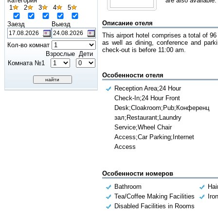
Категория
are also available.
1
2
3
4
5
Описание отеля
Заезд
Выезд
This airport hotel comprises a total of 9
as well as dining, conference and parki
Кол-во комнат
check-out is before 11:00 am.
Взрослые
Дети
Комната №1
Особенности отеля
Reception Area;24 Hour
Check-In;24 Hour Front
Desk;Cloakroom;Pub;Конференц
зал;Restaurant;Laundry
Service;Wheel Chair
Access;Car Parking;Internet
Access
Особенности номеров
Bathroom
Hai
Tea/Coffee Making Facilities
Iro
Disabled Facilities in Rooms