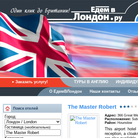
Заказать услугу!
ТУРЫ В АНГЛИЮ
ИНДИВИДУ
О ЕдемВЛондон
Наши контакты
Отзы
The Master Robert
Поиск отелей
Адрес:
366 Great We
Город:
Расположение:
Sub
Район:
Hounslow
Гостиница
(необязательно)
This airport hote
reception, a cloak