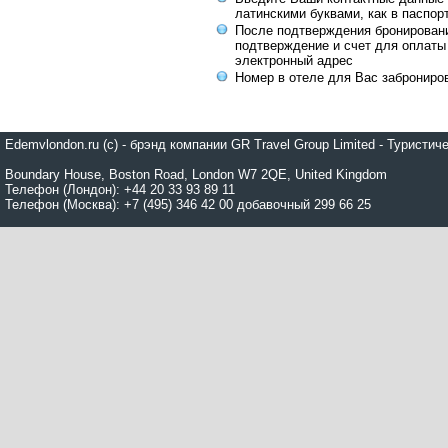
латинскими буквами, как в паспор
После подтверждения бронирован
подтверждение и счет для оплаты
электронный адрес
Номер в отеле для Вас заброниро
Edemvlondon.ru (c) - брэнд компании GR Travel Group Limited - Турист
Boundary House, Boston Road, London W7 2QE, United Kingdom
Телефон (Лондон): +44 20 33 93 89 11
Телефон (Москва): +7 (495) 346 42 00 добавочный 299 66 25