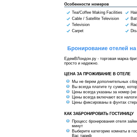
Особенности номеров
Tea/Coffee Making Facilities
Hai
Cable / Satellite Television
Bat
Television
Rad
Carpet
Dis
Бронирование отелей на
ЕдемВЛондон.ру - торговая марка брит
просто и надежно.
ЦЕНА ЗА ПРОЖИВАНИЕ В ОТЕЛЕ
Мы не берем дополнительных сбо
Вы всегда платите ту сумму, кото
Цены всегда указаны за номер (не
Цены всегда включают все налоги
Цены фиксированы в фунтах стер
КАК ЗАБРОНИРОВАТЬ ГОСТИНИЦУ
Процесс бронирования отеля займе
минут
Выберите категорию комнаты в го
Вас тариф