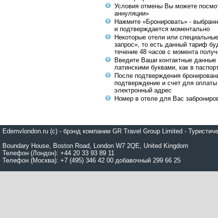
Условия отмены Вы можете посмот
аннуляции»
Нажмите «Бронировать» - выбранн
и подтверждается моментально
Некоторые отели или специальны
запрос», то есть данный тариф бу
течение 48 часов с момента получ
Введите Ваши контактные данные 
латинскими буквами, как в паспор
После подтверждения бронирован
подтверждение и счет для оплаты
электронный адрес
Номер в отеле для Вас заброниро
Edemvlondon.ru (c) - брэнд компании GR Travel Group Limited - Турист
Boundary House, Boston Road, London W7 2QE, United Kingdom
Телефон (Лондон): +44 20 33 93 89 11
Телефон (Москва): +7 (495) 346 42 00 добавочный 299 66 25