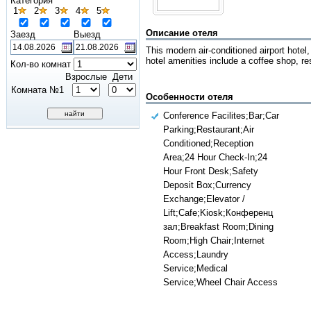
Категория
1
2
3
4
5
Описание отеля
Заезд
Выезд
This modern air-conditioned airport hotel
hotel amenities include a coffee shop, re
Кол-во комнат
Взрослые
Дети
Комната №1
Особенности отеля
Conference Facilites;Bar;Car
Parking;Restaurant;Air
Conditioned;Reception
Area;24 Hour Check-In;24
Hour Front Desk;Safety
Deposit Box;Currency
Exchange;Elevator /
Lift;Cafe;Kiosk;Конференц
зал;Breakfast Room;Dining
Room;High Chair;Internet
Access;Laundry
Service;Medical
Service;Wheel Chair Access