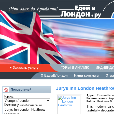
Заказать услугу!
ТУРЫ В АНГЛИЮ
ИНДИВИДУ
О ЕдемВЛондон
Наши контакты
Отзы
Jurys Inn London Heathr
Поиск отелей
Адрес:
Eastern Peri
Город:
Расположение:
Airp
Район:
Heathrow Airp
Гостиница
(необязательно)
This modern air-c
tastefully decorat