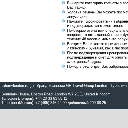
Выберите категорию комнаты в го
Вас тариф
Условия отмены Вы можете посмот
аннуляции»
Нажмите «Бронировать» - выбранн
и подтверждается моментально
Некоторые отели или специальны
запрос», то есть данный тариф бу
течение 48 часов с момента получ
Введите Ваши контактные данные 
латинскими буквами, как в паспор
После подтверждения бронирован
подтверждение и счет для оплаты
электронный адрес
Номер в отеле для Вас заброниро
Edemvlondon.ru (c) - брэнд компании GR Travel Group Limited - Турист
Boundary House, Boston Road, London W7 2QE, United Kingdom
Телефон (Лондон): +44 20 33 93 89 11
Телефон (Москва): +7 (495) 346 42 00 добавочный 299 66 25