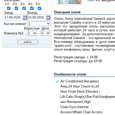
Категория
Этот 4-х звездоч
1
2
3
4
5
Описание отеля
Заезд
Выезд
Отель Arora International Gatwick ра
вокзалом Crawley и всего в 10 минута
Кол-во комнат
Этот 4-х звездочный отель распола
Взрослые
Дети
который работает 24 часа в сутки, ко
Комната №1
кондиционерами. За дополнительную п
International Gatwick - это идеальное
Все номера оборудованы в духе нове
“queen-size”, спутниковое телевидени
отеля конференц залы, фитнес клуб и 
Регистрация заезда: с 14:00
Регистрация отъезда: до 10:00
Особенности отеля
Air Conditioned;Reception
Area;24 Hour Check-In;24
Hour Front Desk;Elevator /
Lift;Cafe;Shop(s);Bar;Pub;Конфере
зал;Restaurant;High
Chair;Gym;Internet
Access;Wheel Chair Access