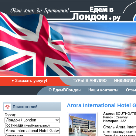
Заказать услугу!
ТУРЫ В АНГЛИЮ
ИНДИВИДУ
О ЕдемВЛондон
Наши контакты
Отзы
Arora International Hotel 
Поиск отелей
Адрес:
SOUTHGATE 
Город:
Район:
Crawley
Номеров:
432
Гостиница
(необязательно)
Отель Arora Inter
с железнодорожны