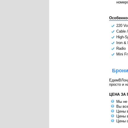
номер
Особенно
220 Vo
Cable /
High-S
Iron &
Radio
Mini Fr
Брони
ЕдемВЛондо
просто и н
ЦЕНА ЗА
Мы не
Вы все
Цены в
Цены в
Цены 