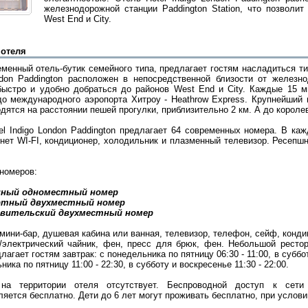
железнодорожной станции Paddington Station, что позволи
West End и City.
 отеля
еменный отель-бутик семейного типа, предлагает гостям насладиться ти
ndon Paddington расположен в непосредственной близости от железнод
быстро и удобно добраться до районов West End и City. Каждые 15 ми
до международного аэропорта Хитроу - Heathrow Express. Крупнейший м
одятся на расстоянии пешей прогулки, приблизительно 2 км. А до короле
el Indigo London Paddington предлагает 64 современных номера. В ка
рнет WI-FI, кондиционер, холодильник и плазменный телевизор. Ресепшн
 номеров:
ный одноместный номер
ртный двухместный номер
авительский двухместный номер
мини-бар, душевая кабина или ванная, телевизор, телефон, сейф, конди
/электрический чайник, фен, пресс для брюк, фен. Небольшой рестор
лагает гостям завтрак: с понедельника по пятницу 06:30 - 11:00, в суббот
ника по пятницу 11:00 - 22:30, в субботу и воскресенье 11:30 - 22:00.
 на территории отеля отсутствует. Беспроводной доступ к сети 
ляется бесплатно. Дети до 6 лет могут проживать бесплатно, при услов