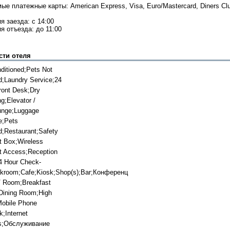
е платежные карты: American Express, Visa, Euro/Mastercard, Diners Club
я заезда: с 14:00
я отъезда: до 11:00
сти отеля
nditioned;Pets Not
d;Laundry Service;24
ront Desk;Dry
g;Elevator /
ounge;Luggage
e;Pets
d;Restaurant;Safety
t Box;Wireless
et Access;Reception
4 Hour Check-
akroom;Cafe;Kiosk;Shop(s);Bar;Конференц
 Room;Breakfast
ining Room;High
Mobile Phone
k;Internet
s;Обслуживание