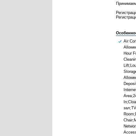
Принимаемы
Регистраци
Регистраци
Особенно
Air Co
Allowe
Hour F
Cleanin
Lift;L
Storag
Allowe
Deposi
Intern
Area;2
In;Clo
зал;TV
Room;D
Chair;
Networ
Acces