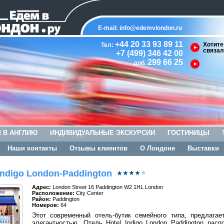
E-mail:
info@edemvlondon.ru
+44 20 33 93 89 11
Хотите
Тел:
связал
+7 (499) 346 42 00
299 66 25
доб.
 В АНГЛИЮ
ИНДИВИДУАЛЬНЫЕ ЭКСКУРСИИ
ГОСТИНИЦЫ
Наши контакты
Отзывы клиентов
О Лондоне
Выставки
Indigo London-Paddington
Адрес:
London Street 16 Paddington W2 1HL London
Расположение:
City Center
Район:
Paddington
Номеров:
64
Этот современный отель-бутик семейного типа, предлагае
элегантностью. Отель Hotel Indigo London Paddington рас