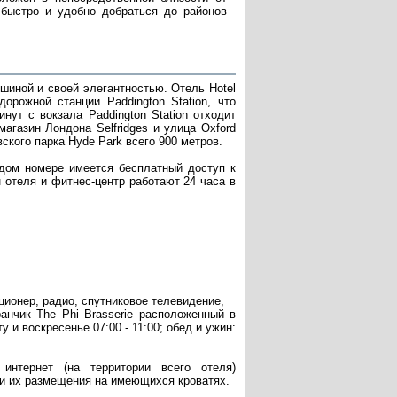
т быстро и удобно добраться до районов
шиной и своей элегантностью. Отель Hotel
орожной станции Paddington Station, что
нут с вокзала Paddington Station отходит
агазин Лондона Selfridges и улица Oxford
вского парка Hyde Park всего 900 метров.
ждом номере имеется бесплатный доступ к
 отеля и фитнес-центр работают 24 часа в
ционер, радио, спутниковое телевидение,
анчик The Phi Brasserie расположенный в
у и воскресенье 07:00 - 11:00; обед и ужин:
интернет (на территории всего отеля)
ии их размещения на имеющихся кроватях.