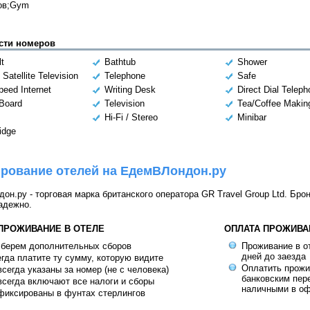
ов;Gym
сти номеров
lt
Bathtub
Shower
 Satellite Television
Telephone
Safe
peed Internet
Writing Desk
Direct Dial Telep
 Board
Television
Tea/Coffee Making
Hi-Fi / Stereo
Minibar
idge
рование отелей на ЕдемВЛондон.ру
н.ру - торговая марка британского оператора GR Travel Group Ltd. Бро
адежно.
 ПРОЖИВАНИЕ В ОТЕЛЕ
ОПЛАТА ПРОЖИВА
 берем дополнительных сборов
Проживание в от
дней до заезда
гда платите ту сумму, которую видите
Оплатить прож
сегда указаны за номер (не с человека)
банковским пер
сегда включают все налоги и сборы
наличными в оф
фиксированы в фунтах стерлингов