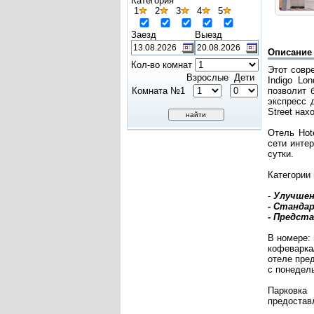
Категория
1
2
3
4
5
Заезд
Выезд
Описание
Кол-во комнат
Этот совр
Взрослые
Дети
Indigo Lo
Комната №1
позволит 
экспресс 
Street нах
Отель Hot
сети инте
сутки.
Категории
-
Улучшен
- Станда
- Предст
В номере: 
кофеварка
отеле пред
с понедель
Парковка
предостав