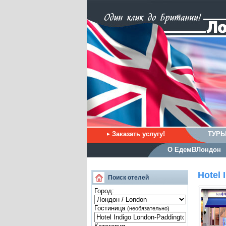
Заказать услугу!
ТУРЫ
О ЕдемВЛондон
Hotel 
Поиск отелей
Город:
Гостиница
(необязательно)