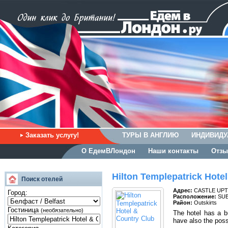
Заказать услугу!
ТУРЫ В АНГЛИЮ
ИНДИВИДУ
О ЕдемВЛондон
Наши контакты
Отзы
Hilton Templepatrick Hote
Поиск отелей
Адрес:
CASTLE UPTON
Город:
Расположение:
SU
Район:
Outskirts
Гостиница
(необязательно)
The hotel has a b
have also the possi