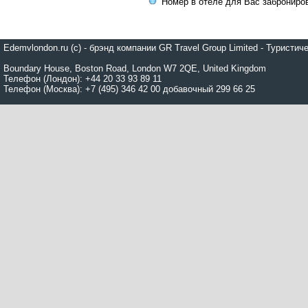
Номер в отеле для Вас заброниро
Edemvlondon.ru (c) - брэнд компании GR Travel Group Limited - Турист
Boundary House, Boston Road, London W7 2QE, United Kingdom
Телефон (Лондон): +44 20 33 93 89 11
Телефон (Москва): +7 (495) 346 42 00 добавочный 299 66 25