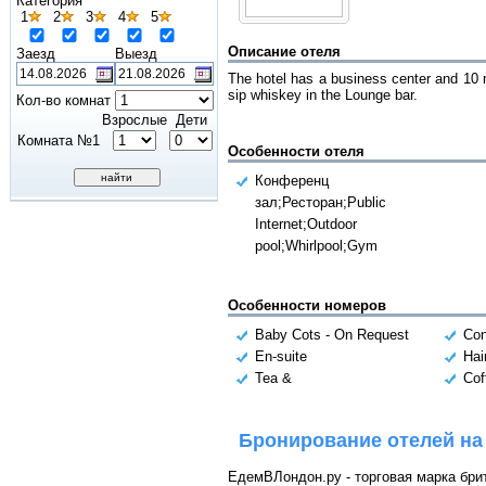
Категория
1
2
3
4
5
Описание отеля
Заезд
Выезд
The hotel has a business center and 10 m
sip whiskey in the Lounge bar.
Кол-во комнат
Взрослые
Дети
Комната №1
Особенности отеля
Конференц
зал;Ресторан;Public
Internet;Outdoor
pool;Whirlpool;Gym
Особенности номеров
Baby Cots - On Request
Con
En-suite
Hai
Tea &
Cof
Бронирование отелей на
ЕдемВЛондон.ру - торговая марка брит