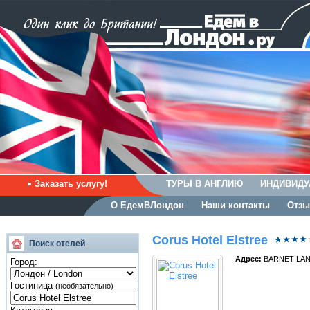
Заказать услугу!
ТУРЫ В АНГЛИЮ
ИНДИВИДУ
О ЕдемВЛондон
Наши контакты
Отзы
Corus Hotel Elstree
Поиск отелей
Адрес:
BARNET LAN
Город:
Гостиница
(необязательно)