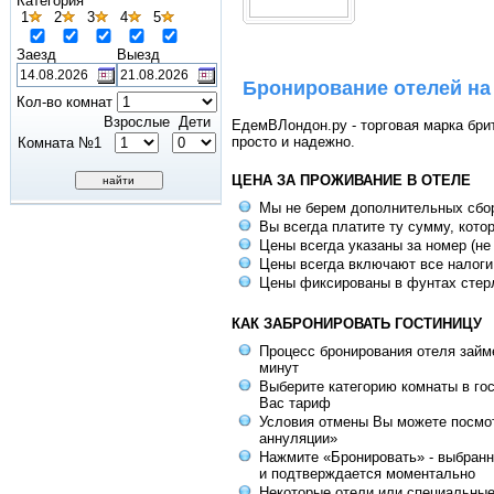
Категория
1
2
3
4
5
Заезд
Выезд
Бронирование отелей на
Кол-во комнат
Взрослые
Дети
ЕдемВЛондон.ру - торговая марка брит
просто и надежно.
Комната №1
ЦЕНА ЗА ПРОЖИВАНИЕ В ОТЕЛЕ
Мы не берем дополнительных сбо
Вы всегда платите ту сумму, кото
Цены всегда указаны за номер (не
Цены всегда включают все налоги
Цены фиксированы в фунтах стер
КАК ЗАБРОНИРОВАТЬ ГОСТИНИЦУ
Процесс бронирования отеля займе
минут
Выберите категорию комнаты в го
Вас тариф
Условия отмены Вы можете посмот
аннуляции»
Нажмите «Бронировать» - выбранн
и подтверждается моментально
Некоторые отели или специальны