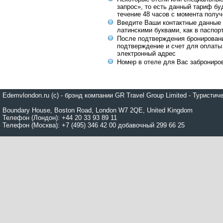
запрос», то есть данный тариф бу
течение 48 часов с момента получ
Введите Ваши контактные данные 
латинскими буквами, как в паспор
После подтверждения бронирован
подтверждение и счет для оплаты
электронный адрес
Номер в отеле для Вас заброниро
Edemvlondon.ru (c) - брэнд компании GR Travel Group Limited - Турист
Boundary House, Boston Road, London W7 2QE, United Kingdom
Телефон (Лондон): +44 20 33 93 89 11
Телефон (Москва): +7 (495) 346 42 00 добавочный 299 66 25