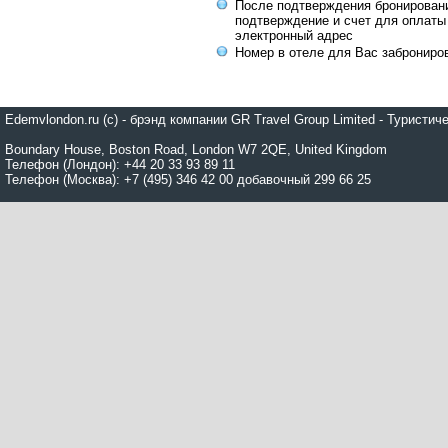
После подтверждения бронирован
подтверждение и счет для оплаты
электронный адрес
Номер в отеле для Вас заброниро
Edemvlondon.ru (c) - брэнд компании GR Travel Group Limited - Турист
Boundary House, Boston Road, London W7 2QE, United Kingdom
Телефон (Лондон): +44 20 33 93 89 11
Телефон (Москва): +7 (495) 346 42 00 добавочный 299 66 25