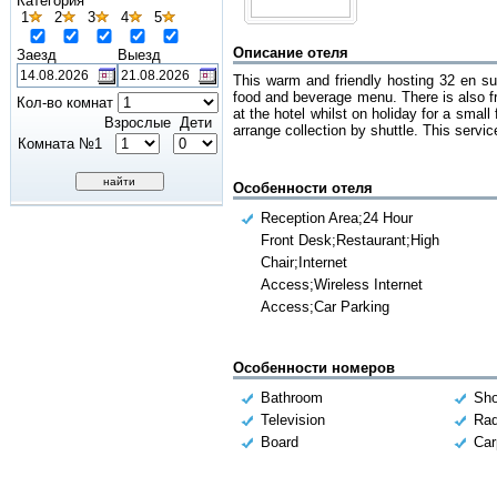
Категория
1
2
3
4
5
Описание отеля
Заезд
Выезд
This warm and friendly hosting 32 en sui
food and beverage menu. There is also fre
Кол-во комнат
at the hotel whilst on holiday for a small
Взрослые
Дети
arrange collection by shuttle. This servic
Комната №1
Особенности отеля
Reception Area;24 Hour
Front Desk;Restaurant;High
Chair;Internet
Access;Wireless Internet
Access;Car Parking
Особенности номеров
Bathroom
Sh
Television
Rad
Board
Car