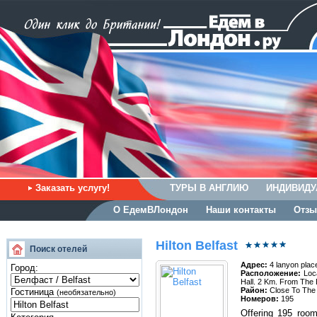
Заказать услугу!
ТУРЫ В АНГЛИЮ
ИНДИВИДУ
О ЕдемВЛондон
Наши контакты
Отзы
Hilton Belfast
Поиск отелей
Адрес:
4 lanyon place
Город:
Расположение:
Loca
Hall. 2 Km. From The 
Район:
Close To The
Гостиница
(необязательно)
Номеров:
195
Offering 195 room