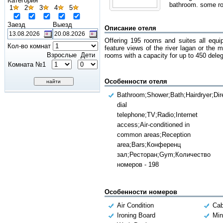
Категория
bathroom. some roo
1
2
3
4
5
Заезд
Выезд
Описание отеля
Offering 195 rooms and suites all equi
Кол-во комнат
feature views of the river lagan or the m
Взрослые
Дети
rooms with a capacity for up to 450 deleg
Комната №1
Особенности отеля
Bathroom;Shower;Bath;Hairdryer;Dir
dial
telephone;TV;Radio;Internet
access;Air-conditioned in
common areas;Reception
area;Bars;Конференц
зал;Ресторан;Gym;Количество
номеров - 198
Особенности номеров
Air Condition
Cab
Ironing Board
Min