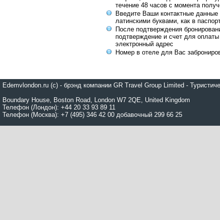
течение 48 часов с момента получ
Введите Ваши контактные данные 
латинскими буквами, как в паспор
После подтверждения бронирован
подтверждение и счет для оплаты
электронный адрес
Номер в отеле для Вас заброниро
Edemvlondon.ru (c) - брэнд компании GR Travel Group Limited - Турист
Boundary House, Boston Road, London W7 2QE, United Kingdom
Телефон (Лондон): +44 20 33 93 89 11
Телефон (Москва): +7 (495) 346 42 00 добавочный 299 66 25