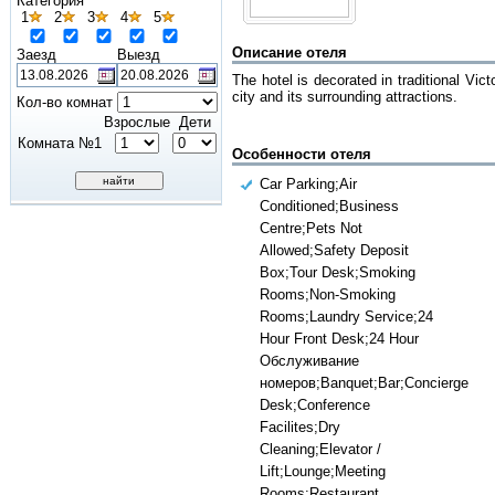
Категория
1
2
3
4
5
Описание отеля
Заезд
Выезд
The hotel is decorated in traditional Vic
city and its surrounding attractions.
Кол-во комнат
Взрослые
Дети
Комната №1
Особенности отеля
Car Parking;Air
Conditioned;Business
Centre;Pets Not
Allowed;Safety Deposit
Box;Tour Desk;Smoking
Rooms;Non-Smoking
Rooms;Laundry Service;24
Hour Front Desk;24 Hour
Обслуживание
номеров;Banquet;Bar;Concierge
Desk;Conference
Facilites;Dry
Cleaning;Elevator /
Lift;Lounge;Meeting
Rooms;Restaurant