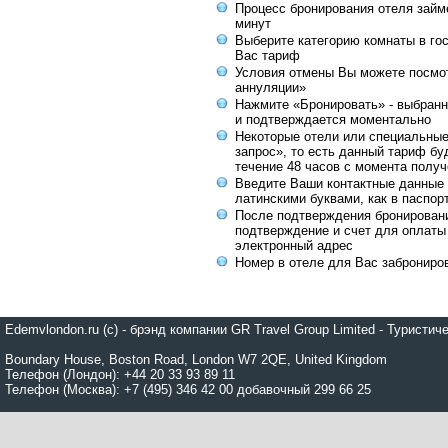
Процесс бронирования отеля займе
минут
Выберите категорию комнаты в го
Вас тариф
Условия отмены Вы можете посмот
аннуляции»
Нажмите «Бронировать» - выбранн
и подтверждается моментально
Некоторые отели или специальны
запрос», то есть данный тариф бу
течение 48 часов с момента получ
Введите Ваши контактные данные 
латинскими буквами, как в паспор
После подтверждения бронирован
подтверждение и счет для оплаты
электронный адрес
Номер в отеле для Вас заброниро
Edemvlondon.ru (c) - брэнд компании GR Travel Group Limited - Турист
Boundary House, Boston Road, London W7 2QE, United Kingdom
Телефон (Лондон): +44 20 33 93 89 11
Телефон (Москва): +7 (495) 346 42 00 добавочный 299 66 25