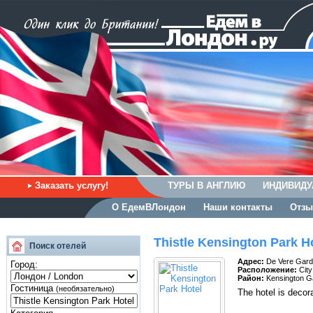
Заказать услугу!
ТУРЫ В АНГЛИЮ
ИНДИВИДУ
О ЕдемВЛондон
Наши контакты
Отзы
Thistle Kensington Park H
Поиск отелей
Адрес:
De Vere Gard
Город:
Расположение:
City
Район:
Kensington G
Гостиница
(необязательно)
The hotel is decora