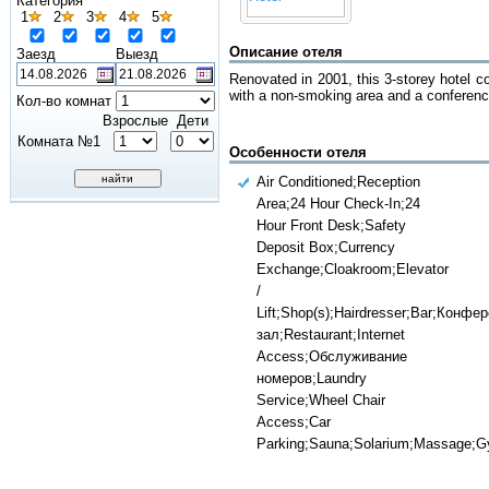
Категория
1
2
3
4
5
Описание отеля
Заезд
Выезд
Renovated in 2001, this 3-storey hotel co
with a non-smoking area and a conferenc
Кол-во комнат
Взрослые
Дети
Комната №1
Особенности отеля
Air Conditioned;Reception
Area;24 Hour Check-In;24
Hour Front Desk;Safety
Deposit Box;Currency
Exchange;Cloakroom;Elevator
/
Lift;Shop(s);Hairdresser;Bar;Конфе
зал;Restaurant;Internet
Access;Обслуживание
номеров;Laundry
Service;Wheel Chair
Access;Car
Parking;Sauna;Solarium;Massage;