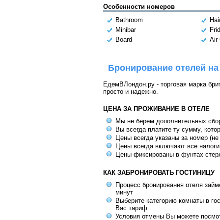
Особенности номеров
Bathroom
Hai
Minibar
Fri
Board
Air
Бронирование отелей на
ЕдемВЛондон.ру - торговая марка брит
просто и надежно.
ЦЕНА ЗА ПРОЖИВАНИЕ В ОТЕЛЕ
Мы не берем дополнительных сбо
Вы всегда платите ту сумму, кото
Цены всегда указаны за номер (не
Цены всегда включают все налоги
Цены фиксированы в фунтах стер
КАК ЗАБРОНИРОВАТЬ ГОСТИНИЦУ
Процесс бронирования отеля займе
минут
Выберите категорию комнаты в го
Вас тариф
Условия отмены Вы можете посмот