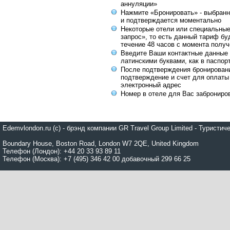
аннуляции»
Нажмите «Бронировать» - выбранн
и подтверждается моментально
Некоторые отели или специальны
запрос», то есть данный тариф бу
течение 48 часов с момента получ
Введите Ваши контактные данные 
латинскими буквами, как в паспор
После подтверждения бронирован
подтверждение и счет для оплаты
электронный адрес
Номер в отеле для Вас заброниро
Edemvlondon.ru (c) - брэнд компании GR Travel Group Limited - Турист
Boundary House, Boston Road, London W7 2QE, United Kingdom
Телефон (Лондон): +44 20 33 93 89 11
Телефон (Москва): +7 (495) 346 42 00 добавочный 299 66 25