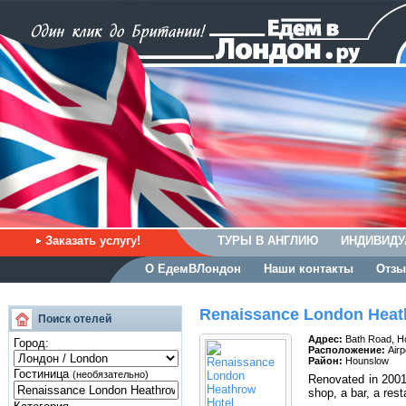
Заказать услугу!
ТУРЫ В АНГЛИЮ
ИНДИВИДУ
О ЕдемВЛондон
Наши контакты
Отзы
Renaissance London Heat
Поиск отелей
Адрес:
Bath Road, H
Город:
Расположение:
Airp
Район:
Hounslow
Гостиница
(необязательно)
Renovated in 2001,
shop, a bar, a res