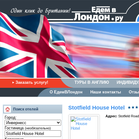
Заказать услугу!
ТУРЫ В АНГЛИЮ
ИНДИВИДУ
О ЕдемВЛондон
Наши контакты
Отзы
Stotfield House Hotel
Поиск отелей
Адрес:
Stotfield Roa
Город:
Гостиница
(необязательно)