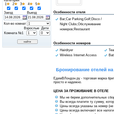
Категория
1
2
3
4
5
Особенности отеля
Заезд
Выезд
Bar;Car Parking;Golf;Disco /
Кол-во комнат
Night Clubs;Обслуживание
Взрослые
Дети
номеров;Restaurant
Комната №1
Особенности номеров
Hairdryer
Tea
Wireless Internet Access
Bat
Бронирование отелей на
ЕдемВЛондон.ру - торговая марка брит
просто и надежно.
ЦЕНА ЗА ПРОЖИВАНИЕ В ОТЕЛЕ
Мы не берем дополнительных сбо
Вы всегда платите ту сумму, кото
Цены всегда указаны за номер (не
Цены всегда включают все налоги