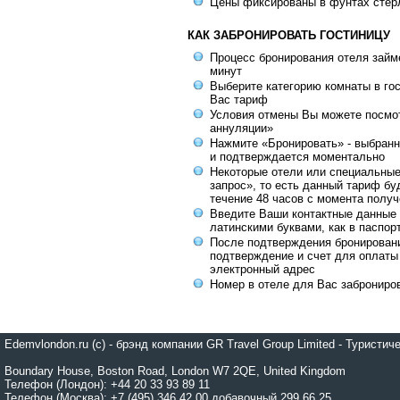
Цены фиксированы в фунтах стер
КАК ЗАБРОНИРОВАТЬ ГОСТИНИЦУ
Процесс бронирования отеля займе
минут
Выберите категорию комнаты в го
Вас тариф
Условия отмены Вы можете посмот
аннуляции»
Нажмите «Бронировать» - выбранн
и подтверждается моментально
Некоторые отели или специальны
запрос», то есть данный тариф бу
течение 48 часов с момента получ
Введите Ваши контактные данные 
латинскими буквами, как в паспор
После подтверждения бронирован
подтверждение и счет для оплаты
электронный адрес
Номер в отеле для Вас заброниро
Edemvlondon.ru (c) - брэнд компании GR Travel Group Limited - Турист
Boundary House, Boston Road, London W7 2QE, United Kingdom
Телефон (Лондон): +44 20 33 93 89 11
Телефон (Москва): +7 (495) 346 42 00 добавочный 299 66 25