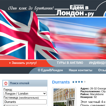
Заказать услугу!
ТУРЫ В АНГЛИЮ
ИНДИВИДУ
О ЕдемВЛондон
Наши контакты
Отзы
Durrants
Поиск отелей
Адрес:
26-32 George
Город:
Расположение:
City
Район:
Marylebone
Номеров:
92
Гостиница
(необязательно)
Этот частный 4-
Отель соединяет 