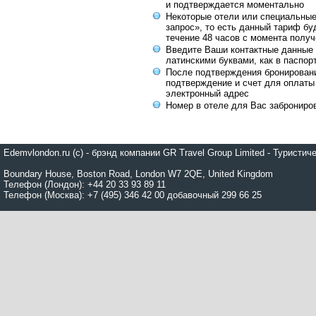
и подтверждается моментально
Некоторые отели или специальны
запрос», то есть данный тариф бу
течение 48 часов с момента получ
Введите Ваши контактные данные 
латинскими буквами, как в паспор
После подтверждения бронирован
подтверждение и счет для оплаты
электронный адрес
Номер в отеле для Вас заброниро
Edemvlondon.ru (c) - брэнд компании GR Travel Group Limited - Турист
Boundary House, Boston Road, London W7 2QE, United Kingdom
Телефон (Лондон): +44 20 33 93 89 11
Телефон (Москва): +7 (495) 346 42 00 добавочный 299 66 25