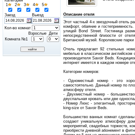
Категория
1
2
3
4
5
Описание отеля
Заезд
Выезд
Этот частный 4-х звездочный отель р
комфорт, обаяние и гостеприимность.
Кол-во комнат
улицей Bond Street. Гостиница раз
Взрослые
Дети
непосредственной близости от оте
Комната №1
Британский музей. Королевские парки 
Отель предлагает 92 стильных номе
мебелью в классическом английском с
производителя Savoir Beds. Кондицио
интернет имеется в каждом номере оте
Категории номеров:
- Одноместный номер - это хорош
самостоятельно. Данный номер по пл
атмосферу отеля.
- Двухместный номер - большинств
двуспальная кровать или две односпа
- Номер Люкс - элегантный, простор
king-size от Savoir Beds.
Большинство ванных комнат сделаны и
создают уникальную атмосферу дом
мероприятий, свадебных торжеств, кок
приобрести дневной абонемент в фитне
Детям до 5 лет на имеющихся кроватя