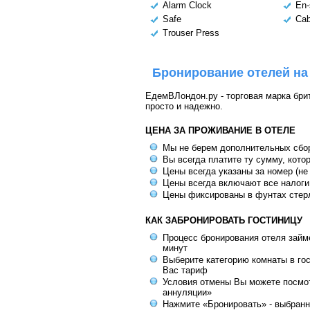
Alarm Clock
En-
Safe
Cab
Trouser Press
Бронирование отелей на
ЕдемВЛондон.ру - торговая марка брит
просто и надежно.
ЦЕНА ЗА ПРОЖИВАНИЕ В ОТЕЛЕ
Мы не берем дополнительных сбо
Вы всегда платите ту сумму, кото
Цены всегда указаны за номер (не
Цены всегда включают все налоги
Цены фиксированы в фунтах стер
КАК ЗАБРОНИРОВАТЬ ГОСТИНИЦУ
Процесс бронирования отеля займе
минут
Выберите категорию комнаты в го
Вас тариф
Условия отмены Вы можете посмот
аннуляции»
Нажмите «Бронировать» - выбранн