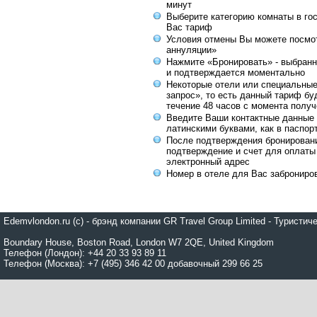
минут
Выберите категорию комнаты в го
Вас тариф
Условия отмены Вы можете посмот
аннуляции»
Нажмите «Бронировать» - выбранн
и подтверждается моментально
Некоторые отели или специальны
запрос», то есть данный тариф бу
течение 48 часов с момента получ
Введите Ваши контактные данные 
латинскими буквами, как в паспор
После подтверждения бронирован
подтверждение и счет для оплаты
электронный адрес
Номер в отеле для Вас заброниро
Edemvlondon.ru (c) - брэнд компании GR Travel Group Limited - Турист
Boundary House, Boston Road, London W7 2QE, United Kingdom
Телефон (Лондон): +44 20 33 93 89 11
Телефон (Москва): +7 (495) 346 42 00 добавочный 299 66 25