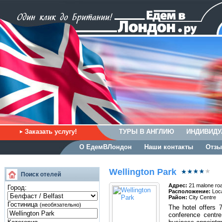
Заказать услугу!
ТУРЫ В АНГЛИЮ
ИНДИВИДУ
О ЕдемВЛондон
Наши контакты
Отзы
Wellington Park
Поиск отелей
Адрес:
21 malone road
Город:
Расположение:
Loca
Район:
City Centre
Гостиница
(необязательно)
The hotel offers 7
conference centre