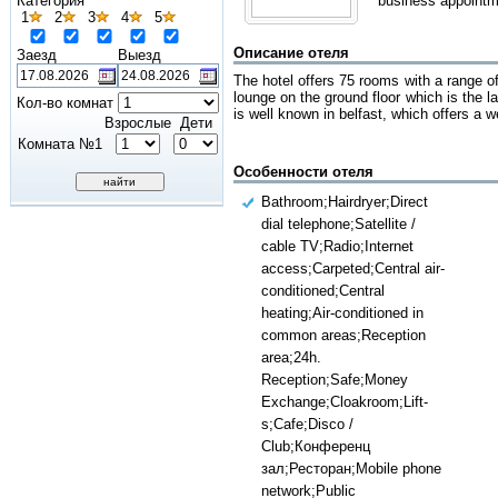
Категория
business appointm
1
2
3
4
5
Описание отеля
Заезд
Выезд
The hotel offers 75 rooms with a range of 
lounge on the ground floor which is the l
Кол-во комнат
is well known in belfast, which offers a
Взрослые
Дети
Комната №1
Особенности отеля
Bathroom;Hairdryer;Direct
dial telephone;Satellite /
cable TV;Radio;Internet
access;Carpeted;Central air-
conditioned;Central
heating;Air-conditioned in
common areas;Reception
area;24h.
Reception;Safe;Money
Exchange;Cloakroom;Lift-
s;Cafe;Disco /
Club;Конференц
зал;Ресторан;Mobile phone
network;Public