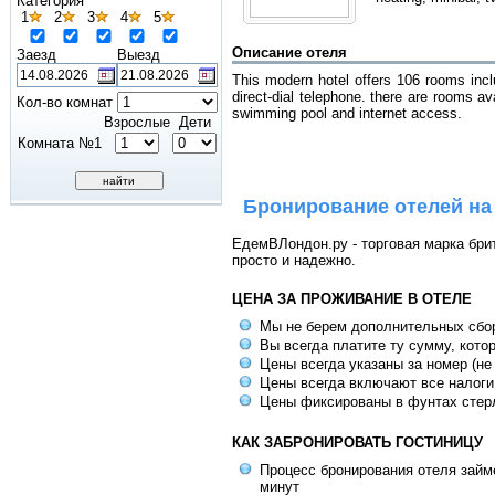
Категория
1
2
3
4
5
Описание отеля
Заезд
Выезд
This modern hotel offers 106 rooms inclu
direct-dial telephone. there are rooms av
Кол-во комнат
swimming pool and internet access.
Взрослые
Дети
Комната №1
Бронирование отелей на
ЕдемВЛондон.ру - торговая марка брит
просто и надежно.
ЦЕНА ЗА ПРОЖИВАНИЕ В ОТЕЛЕ
Мы не берем дополнительных сбо
Вы всегда платите ту сумму, кото
Цены всегда указаны за номер (не
Цены всегда включают все налоги
Цены фиксированы в фунтах стер
КАК ЗАБРОНИРОВАТЬ ГОСТИНИЦУ
Процесс бронирования отеля займе
минут