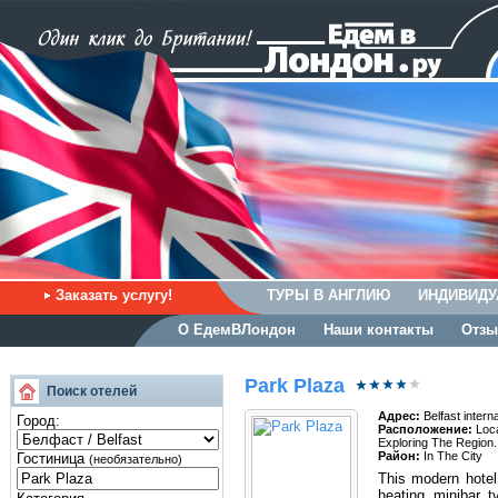
Заказать услугу!
ТУРЫ В АНГЛИЮ
ИНДИВИДУ
О ЕдемВЛондон
Наши контакты
Отзы
Park Plaza
Поиск отелей
Адрес:
Belfast intern
Город:
Расположение:
Loca
Exploring The Region.
Район:
In The City
Гостиница
(необязательно)
This modern hotel 
heating, minibar, t