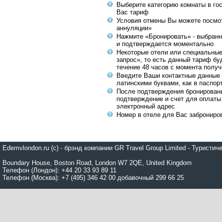
Выберите категорию комнаты в го
Вас тариф
Условия отмены Вы можете посмот
аннуляции»
Нажмите «Бронировать» - выбранн
и подтверждается моментально
Некоторые отели или специальны
запрос», то есть данный тариф бу
течение 48 часов с момента получ
Введите Ваши контактные данные 
латинскими буквами, как в паспор
После подтверждения бронирован
подтверждение и счет для оплаты
электронный адрес
Номер в отеле для Вас заброниро
Edemvlondon.ru (c) - брэнд компании GR Travel Group Limited - Турист
Boundary House, Boston Road, London W7 2QE, United Kingdom
Телефон (Лондон): +44 20 33 93 89 11
Телефон (Москва): +7 (495) 346 42 00 добавочный 299 66 25