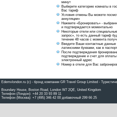
минут
Выберите категорию комнаты в го
Вас тариф
Условия отмены Вы можете посмот
аннуляции»
Нажмите «Бронировать» - выбранн
и подтверждается моментально
Некоторые отели или специальны
запрос», то есть данный тариф бу
течение 48 часов с момента получ
Введите Ваши контактные данные 
латинскими буквами, как в паспор
После подтверждения бронирован
подтверждение и счет для оплаты
электронный адрес
Номер в отеле для Вас заброниро
Edemvlondon.ru (c) - брэнд компании GR Travel Group Limited - Турист
Boundary House, Boston Road, London W7 2QE, United Kingdom
Телефон (Лондон): +44 20 33 93 89 11
Телефон (Москва): +7 (495) 346 42 00 добавочный 299 66 25