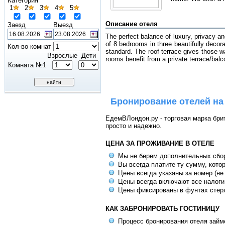
Категория
1
2
3
4
5
Описание отеля
Заезд
Выезд
The perfect balance of luxury, privacy an
of 8 bedrooms in three beautifully decor
Кол-во комнат
standard. The roof terrace gives those w
Взрослые
Дети
rooms benefit from a private terrace/bal
Комната №1
Бронирование отелей на
ЕдемВЛондон.ру - торговая марка брит
просто и надежно.
ЦЕНА ЗА ПРОЖИВАНИЕ В ОТЕЛЕ
Мы не берем дополнительных сбо
Вы всегда платите ту сумму, кото
Цены всегда указаны за номер (не
Цены всегда включают все налоги
Цены фиксированы в фунтах стер
КАК ЗАБРОНИРОВАТЬ ГОСТИНИЦУ
Процесс бронирования отеля займе