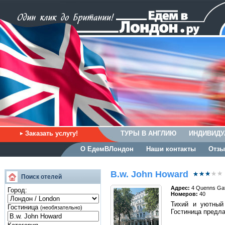
Заказать услугу!
ТУРЫ В АНГЛИЮ
ИНДИВИДУ
О ЕдемВЛондон
Наши контакты
Отзы
B.w. John Howard
Поиск отелей
Адрес:
4 Quenns Ga
Город:
Номеров:
40
Тихий и уютный 
Гостиница
(необязательно)
Гостиница предла