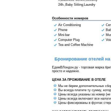
24h.;Baby Sitting;Laundry
Особенности номеров
Air Conditioning
Cen
Phone
Bab
Mini-bar
Mus
Computer Plug
Voi
Tea and Coffee Machine
Бронирование отелей на
ЕдемВЛондон.ру - торговая марка брит
просто и надежно.
ЦЕНА ЗА ПРОЖИВАНИЕ В ОТЕЛЕ
Мы не берем дополнительных сбо
Вы всегда платите ту сумму, кото
Цены всегда указаны за номер (не
Цены всегда включают все налоги
Цены фиксированы в фунтах стер