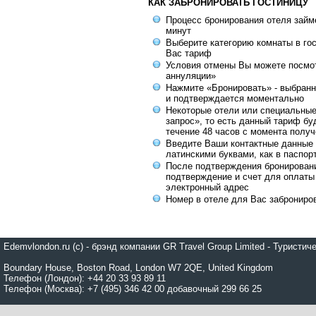
КАК ЗАБРОНИРОВАТЬ ГОСТИНИЦУ
Процесс бронирования отеля займе
минут
Выберите категорию комнаты в го
Вас тариф
Условия отмены Вы можете посмот
аннуляции»
Нажмите «Бронировать» - выбранн
и подтверждается моментально
Некоторые отели или специальны
запрос», то есть данный тариф бу
течение 48 часов с момента получ
Введите Ваши контактные данные 
латинскими буквами, как в паспор
После подтверждения бронирован
подтверждение и счет для оплаты
электронный адрес
Номер в отеле для Вас заброниро
Edemvlondon.ru (c) - брэнд компании GR Travel Group Limited - Турист
Boundary House, Boston Road, London W7 2QE, United Kingdom
Телефон (Лондон): +44 20 33 93 89 11
Телефон (Москва): +7 (495) 346 42 00 добавочный 299 66 25