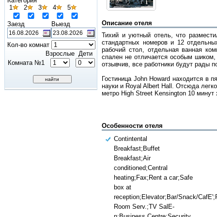
Категория
1
2
3
4
5
Описание отеля
Заезд
Выезд
Тихий и уютный отель, что размести
стандартных номеров и 12 отдельны
Кол-во комнат
рабочий стол, отдельная ванная ком
Взрослые
Дети
спален не отличается особым шиком, 
Комната №1
отзывчив, все работники будут рады 
Гостиница John Howard находится в п
науки и Royal Albert Hall. Отсюда ле
метро High Street Kensington 10 минут
Особенности отеля
Contintental
Breakfast;Buffet
Breakfast;Air
conditioned;Central
heating;Fax;Rent a car;Safe
box at
reception;Elevator;Bar/Snack/CafE';R
Room Serv.;TV SalE-
n;Business Centre;Security