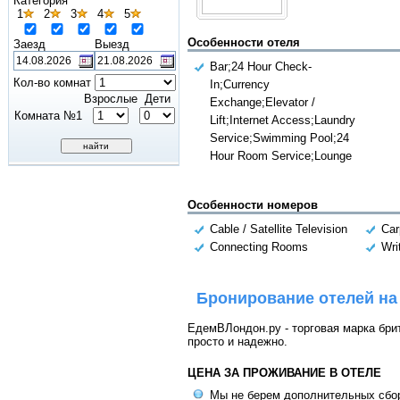
Категория
1
2
3
4
5
Особенности отеля
Заезд
Выезд
Bar;24 Hour Check-
Кол-во комнат
In;Currency
Взрослые
Дети
Exchange;Elevator /
Комната №1
Lift;Internet Access;Laundry
Service;Swimming Pool;24
Hour Room Service;Lounge
Особенности номеров
Cable / Satellite Television
Car
Connecting Rooms
Wri
Бронирование отелей на
ЕдемВЛондон.ру - торговая марка брит
просто и надежно.
ЦЕНА ЗА ПРОЖИВАНИЕ В ОТЕЛЕ
Мы не берем дополнительных сбо