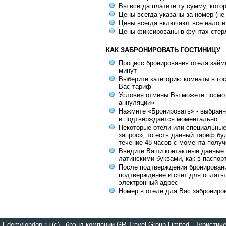
Вы всегда платите ту сумму, кото
Цены всегда указаны за номер (не
Цены всегда включают все налоги
Цены фиксированы в фунтах стер
КАК ЗАБРОНИРОВАТЬ ГОСТИНИЦУ
Процесс бронирования отеля займе
минут
Выберите категорию комнаты в го
Вас тариф
Условия отмены Вы можете посмот
аннуляции»
Нажмите «Бронировать» - выбранн
и подтверждается моментально
Некоторые отели или специальны
запрос», то есть данный тариф бу
течение 48 часов с момента получ
Введите Ваши контактные данные 
латинскими буквами, как в паспор
После подтверждения бронирован
подтверждение и счет для оплаты
электронный адрес
Номер в отеле для Вас заброниро
Edemvlondon.ru (c) - брэнд компании GR Travel Group Limited - Турист