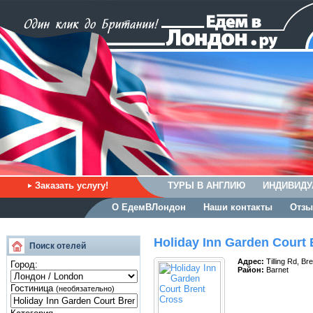
Заказать услугу!
ТУРЫ В АНГЛИЮ
ИНДИВИДУ
О ЕдемВЛондон
Наши контакты
Отзы
Holiday Inn Garden Court 
Поиск отелей
Адрес:
Tilling Rd, B
Город:
Район:
Barnet
Гостиница
(необязательно)