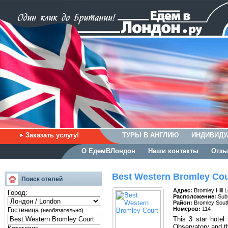
Заказать услугу!
ТУРЫ В АНГЛИЮ
ИНДИВИДУ
О ЕдемВЛондон
Наши контакты
Отзы
Best Western Bromley Cou
Поиск отелей
Адрес:
Bromley Hill
Город:
Расположение:
Sub
Район:
Bromley South
Номеров:
114
Гостиница
(необязательно)
This 3 star hotel
Observatory and th