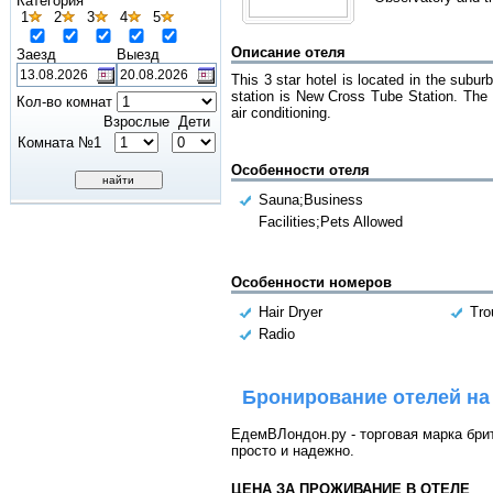
Категория
1
2
3
4
5
Описание отеля
Заезд
Выезд
This 3 star hotel is located in the subu
station is New Cross Tube Station. The 
Кол-во комнат
air conditioning.
Взрослые
Дети
Комната №1
Особенности отеля
Sauna;Business
Facilities;Pets Allowed
Особенности номеров
Hair Dryer
Tro
Radio
Бронирование отелей на
ЕдемВЛондон.ру - торговая марка брит
просто и надежно.
ЦЕНА ЗА ПРОЖИВАНИЕ В ОТЕЛЕ