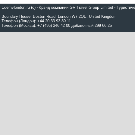
Edemvlondon.ru (c) - брэнд компании GR Travel Group Limited - Турист
Boundary House, Boston Road, London W7 2QE, United Kingdom
Телефон (Лондон): +44 20 33 93 89 11
Телефон (Москва): +7 (495) 346 42 00 добавочный 299 66 25