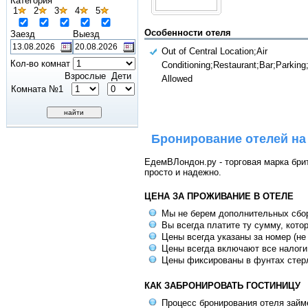
Категория
1
2
3
4
5
Особенности отеля
Заезд
Выезд
Out of Central Location;Air
Кол-во комнат
Conditioning;Restaurant;Bar;Parking
Взрослые
Дети
Allowed
Комната №1
Бронирование отелей на
ЕдемВЛондон.ру - торговая марка брит
просто и надежно.
ЦЕНА ЗА ПРОЖИВАНИЕ В ОТЕЛЕ
Мы не берем дополнительных сбо
Вы всегда платите ту сумму, кото
Цены всегда указаны за номер (не
Цены всегда включают все налоги
Цены фиксированы в фунтах стер
КАК ЗАБРОНИРОВАТЬ ГОСТИНИЦУ
Процесс бронирования отеля займе