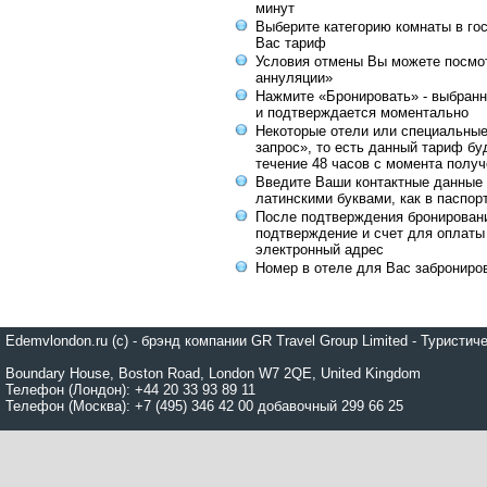
минут
Выберите категорию комнаты в го
Вас тариф
Условия отмены Вы можете посмот
аннуляции»
Нажмите «Бронировать» - выбранн
и подтверждается моментально
Некоторые отели или специальны
запрос», то есть данный тариф бу
течение 48 часов с момента получ
Введите Ваши контактные данные 
латинскими буквами, как в паспор
После подтверждения бронирован
подтверждение и счет для оплаты
электронный адрес
Номер в отеле для Вас заброниро
Edemvlondon.ru (c) - брэнд компании GR Travel Group Limited - Турист
Boundary House, Boston Road, London W7 2QE, United Kingdom
Телефон (Лондон): +44 20 33 93 89 11
Телефон (Москва): +7 (495) 346 42 00 добавочный 299 66 25