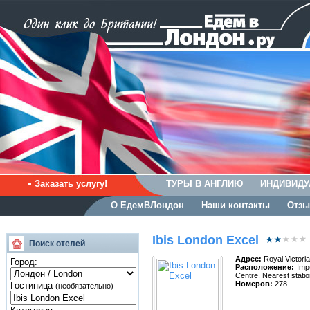
Заказать услугу!
ТУРЫ В АНГЛИЮ
ИНДИВИДУ
О ЕдемВЛондон
Наши контакты
Отзы
Ibis London Excel
Поиск отелей
Адрес:
Royal Victori
Город:
Расположение:
Impo
Centre. Nearest stat
Номеров:
278
Гостиница
(необязательно)