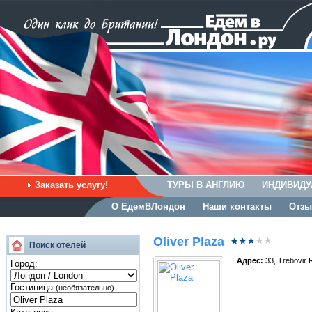
Заказать услугу!
ТУРЫ В АНГЛИЮ
ИНДИВИДУ
О ЕдемВЛондон
Наши контакты
Отзы
Oliver Plaza
Поиск отелей
Адрес:
33, Trebovir
Город:
Гостиница
(необязательно)