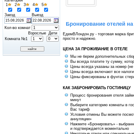
Категория
1
2
3
4
5
Заезд
Выезд
Бронирование отелей на
Кол-во комнат
Взрослые
Дети
ЕдемВЛондон.ру - торговая марка брит
просто и надежно.
Комната №1
ЦЕНА ЗА ПРОЖИВАНИЕ В ОТЕЛЕ
Мы не берем дополнительных сбо
Вы всегда платите ту сумму, кото
Цены всегда указаны за номер (не
Цены всегда включают все налоги
Цены фиксированы в фунтах стер
КАК ЗАБРОНИРОВАТЬ ГОСТИНИЦУ
Процесс бронирования отеля займе
минут
Выберите категорию комнаты в го
Вас тариф
Условия отмены Вы можете посмот
аннуляции»
Нажмите «Бронировать» - выбранн
и подтверждается моментально
Некоторые отели или специальны