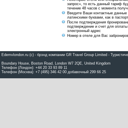
запрос», то есть данный тариф бу
течение 48 часов с момента получ
Введите Ваши контактные данные 
латинскими буквами, как в паспор
После подтверждения бронирован
подтверждение и счет для оплаты
электронный адрес
Номер в отеле для Вас заброниро
Edemvlondon.ru (c) - брэнд компании GR Travel Group Limited - Турист
Boundary House, Boston Road, London W7 2QE, United Kingdom
Телефон (Лондон): +44 20 33 93 89 11
Телефон (Москва): +7 (495) 346 42 00 добавочный 299 66 25