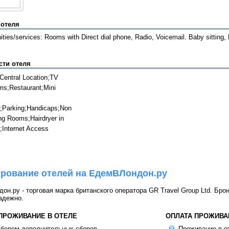
 отеля
ties/services: Rooms with Direct dial phone, Radio, Voicemail. Baby sitting,
сти отеля
 Central Location;TV
ms;Restaurant;Mini
Parking;Handicaps;Non
g Rooms;Hairdryer in
Internet Access
рование отелей на ЕдемВЛондон.ру
н.ру - торговая марка британского оператора GR Travel Group Ltd. Бро
адежно.
 ПРОЖИВАНИЕ В ОТЕЛЕ
ОПЛАТА ПРОЖИВА
 берем дополнительных сборов
Проживание в от