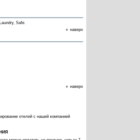
 Laundry, Safe.
наверх
наверх
нирование отелей с нашей компанией
НИЯ
еле можно оплатить не позднее, чем за 7