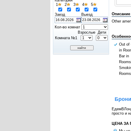
Категория
1
2
3
4
5
Описание
Заезд
Выезд
Other ameni
Кол-во комнат
Взрослые
Дети
Особенно
Комната №1
Out of
in Roo
Bar in
Rooms;
Smokin
Rooms;
Брони
ЕдемВЛондо
просто и н
ЦЕНА ЗА
Мы не