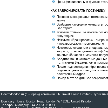
Цены фиксированы в фунтах стер
КАК ЗАБРОНИРОВАТЬ ГОСТИНИЦУ
Процесс бронирования отеля займе
минут
Выберите категорию комнаты в го
Вас тариф
Условия отмены Вы можете посмот
аннуляции»
Нажмите «Бронировать» - выбранн
и подтверждается моментально
Некоторые отели или специальны
запрос», то есть данный тариф бу
течение 48 часов с момента получ
Введите Ваши контактные данные 
латинскими буквами, как в паспор
После подтверждения бронирован
подтверждение и счет для оплаты
электронный адрес
Номер в отеле для Вас заброниро
Edemvlondon.ru (c) - брэнд компании GR Travel Group Limited - Турист
Boundary House, Boston Road, London W7 2QE, United Kingdom
Телефон (Лондон): +44 20 33 93 89 11