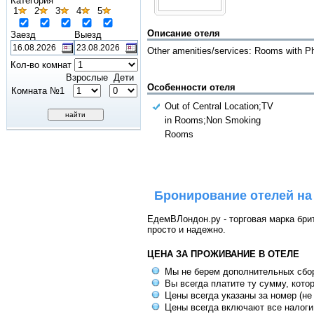
Категория
1
2
3
4
5
Описание отеля
Заезд
Выезд
Other amenities/services: Rooms with P
Кол-во комнат
Взрослые
Дети
Особенности отеля
Комната №1
Out of Central Location;TV
in Rooms;Non Smoking
Rooms
Бронирование отелей на
ЕдемВЛондон.ру - торговая марка брит
просто и надежно.
ЦЕНА ЗА ПРОЖИВАНИЕ В ОТЕЛЕ
Мы не берем дополнительных сбо
Вы всегда платите ту сумму, кото
Цены всегда указаны за номер (не
Цены всегда включают все налоги