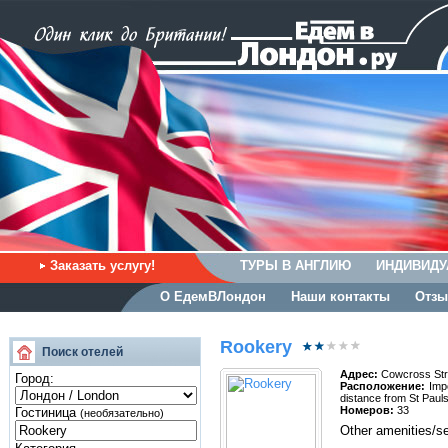
Заказать услугу!
ТУРЫ В АНГЛИЮ
ИНДИВИДУ
О ЕдемВЛондон
Наши контакты
Отзы
Rookery
Поиск отелей
Адрес:
Cowcross Str
Город:
Расположение:
Impo
distance from St Pauls
Номеров:
33
Гостиница
(необязательно)
Other amenities/s