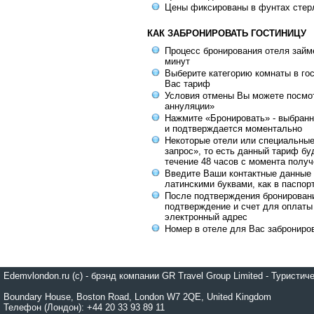
Цены фиксированы в фунтах стер
КАК ЗАБРОНИРОВАТЬ ГОСТИНИЦУ
Процесс бронирования отеля займе
минут
Выберите категорию комнаты в го
Вас тариф
Условия отмены Вы можете посмот
аннуляции»
Нажмите «Бронировать» - выбранн
и подтверждается моментально
Некоторые отели или специальны
запрос», то есть данный тариф бу
течение 48 часов с момента получ
Введите Ваши контактные данные 
латинскими буквами, как в паспор
После подтверждения бронирован
подтверждение и счет для оплаты
электронный адрес
Номер в отеле для Вас заброниро
Edemvlondon.ru (c) - брэнд компании GR Travel Group Limited - Турист
Boundary House, Boston Road, London W7 2QE, United Kingdom
Телефон (Лондон): +44 20 33 93 89 11