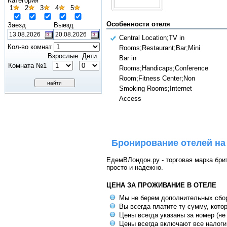
Категория
1
2
3
4
5
Особенности отеля
Заезд
Выезд
Central Location;TV in
Кол-во комнат
Rooms;Restaurant;Bar;Mini
Взрослые
Дети
Bar in
Комната №1
Rooms;Handicaps;Conference
Room;Fitness Center;Non
Smoking Rooms;Internet
Access
Бронирование отелей на
ЕдемВЛондон.ру - торговая марка брит
просто и надежно.
ЦЕНА ЗА ПРОЖИВАНИЕ В ОТЕЛЕ
Мы не берем дополнительных сбо
Вы всегда платите ту сумму, кото
Цены всегда указаны за номер (не
Цены всегда включают все налоги