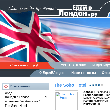
Заказать услугу!
ТУРЫ В АНГЛИЮ
ИНДИВИДУ
О ЕдемВЛондон
Наши контакты
Отзы
The Soho Hotel
Поиск отелей
Адрес:
4 Richmond 
Город:
Расположение:
Impo
London Gatwick, LGW
Район:
Marble Arch
Гостиница
(необязательно)
Номеров:
85